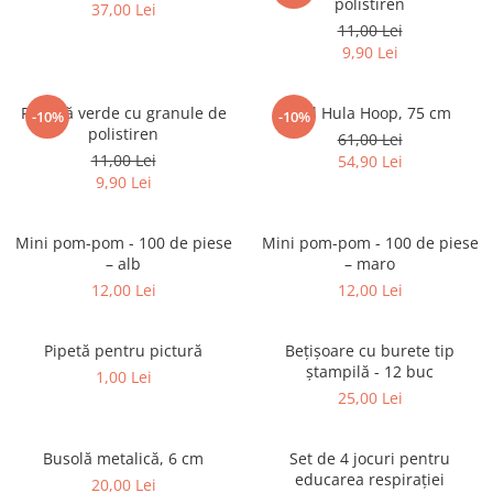
polistiren
37,00 Lei
11,00 Lei
9,90 Lei
Perniţă verde cu granule de
Inel Hula Hoop, 75 cm
-10%
-10%
polistiren
61,00 Lei
11,00 Lei
54,90 Lei
9,90 Lei
Mini pom-pom - 100 de piese
Mini pom-pom - 100 de piese
– alb
– maro
12,00 Lei
12,00 Lei
Pipetă pentru pictură
Bețișoare cu burete tip
ștampilă - 12 buc
1,00 Lei
25,00 Lei
Busolă metalică, 6 cm
Set de 4 jocuri pentru
educarea respirației
20,00 Lei