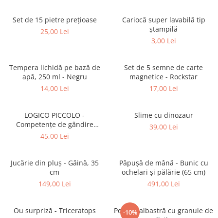
Puzzle-uri logice
Jocuri de inteligenta emotionala
Creioane colorate si carioci
pentru copii
Puzzle-uri progresive
Instrumente si accesorii pentru
Set de 15 pietre prețioase
Cariocă super lavabilă tip
Jocuri de societate pentru copii
pictura
ștampilă
Puzzle-uri stratificate
25,00 Lei
Sabloane
Jocuri logice pentru copii
3,00 Lei
Stampile si tusiere
Jocuri matematice
Lucru manual
Tempera lichidă pe bază de
Set de 5 semne de carte
Jocuri pentru stimularea
apă, 250 ml - Negru
magnetice - Rockstar
Cusut si tricotaj
senzoriala
14,00 Lei
17,00 Lei
Lipici si adezivi
Stimulare auditiva
Suport pentru decor
Stimulare olfactiva si gustativa
LOGICO PICCOLO -
Slime cu dinozaur
Modelaj
Stimulare tactila
Competențe de gândire
39,00 Lei
Pictura pe numere
Stimulare vizuala
logică. Clasificare
45,00 Lei
Seturi si jocuri magnetice
Sarma plusata
Seturi de creatie
Jucărie din pluș - Găină, 35
Păpușă de mână - Bunic cu
cm
ochelari și pălărie (65 cm)
Tablouri diamonds
149,00 Lei
491,00 Lei
Ou surpriză - Triceratops
Perniţă albastră cu granule de
-10%