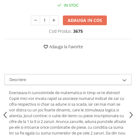
Puzzle-uri logice
Jocuri de inteligenta emotionala
Creioane colorate si carioci
IN STOC
pentru copii
Puzzle-uri progresive
Instrumente si accesorii pentru
Jocuri de societate pentru copii
pictura
Puzzle-uri stratificate
ADAUGA IN COS
Sabloane
Jocuri logice pentru copii
Cod Produs:
3675
Stampile si tusiere
Jocuri matematice
Lucru manual
Jocuri pentru stimularea
Adauga la Favorite
Cusut si tricotaj
senzoriala
Lipici si adezivi
Stimulare auditiva
Suport pentru decor
Stimulare olfactiva si gustativa
Modelaj
Stimulare tactila
Descriere
Pictura pe numere
Stimulare vizuala
Seturi si jocuri magnetice
Sarma plusata
Exerseaza-ti cunostintele de matematica in timp ce te distrezi!
Copiii mici vor invata rapid sa asocieze numarul indicat de zar cu
Seturi de creatie
cifra respectiva si chiar sa adune si sa scada, iar cei mai mari se
vor distra cu un joc foarte dinamic, care le stimuleaza logica si
Tablouri diamonds
atentia. Jocul contine: o cutie din lemn cu piese inscriptionate cu
cifre de la 1 la 9 si 2 zaruri. Arunca zarurile, aduna punctele afisate
pe ele si intoarce orice combinatie de piese, cu conditia ca suma
lor sa fie egala cu suma numerelor de pe cele 2 zaruri. Da din nou