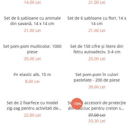
14,00 Lei
21,00 Lei
Set de 6 șabloane cu animale
Set de 6 șabloane cu flori, 14 x
din savană, 14 x 14 cm
14 cm
21,00 Lei
21,00 Lei
Set pom-pom multicolor, 1000
Set de 150 cifre și litere din
piese
fetru autoadeziv, 3-4 cm
35,00 Lei
25,00 Lei
Fir elastic alb, 10 m
Set pom-pom în culori
pastelate - 200 de piese
8,00 Lei
39,00 Lei
Set de 2 foarfece cu model
Set de 3 accesorii de protecție
-10%
zig-zag pentru activitati de
din cauciuc pentru creion sau
arta si creatie
pix
22,00 Lei
37,00 Lei
33,30 Lei