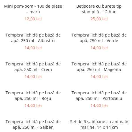
Puzzle-uri logice
Jocuri de inteligenta emotionala
Creioane colorate si carioci
Mini pom-pom - 100 de piese
pentru copii
Bețișoare cu burete tip
Puzzle-uri progresive
Instrumente si accesorii pentru
– maro
ștampilă - 12 buc
Jocuri de societate pentru copii
pictura
Puzzle-uri stratificate
12,00 Lei
25,00 Lei
Sabloane
Jocuri logice pentru copii
Stampile si tusiere
Jocuri matematice
Tempera lichidă pe bază de
Tempera lichidă pe bază de
Lucru manual
apă, 250 ml - Albastru
apă, 250 ml - Verde
Jocuri pentru stimularea
Cusut si tricotaj
14,00 Lei
14,00 Lei
senzoriala
Lipici si adezivi
Stimulare auditiva
Suport pentru decor
Tempera lichidă pe bază de
Tempera lichidă pe bază de
Stimulare olfactiva si gustativa
apă, 250 ml - Crem
apă, 250 ml - Magenta
Modelaj
Stimulare tactila
14,00 Lei
14,00 Lei
Pictura pe numere
Stimulare vizuala
Seturi si jocuri magnetice
Sarma plusata
Tempera lichidă pe bază de
Tempera lichidă pe bază de
Seturi de creatie
apă, 250 ml - Roșu
apă, 250 ml - Portocaliu
14,00 Lei
14,00 Lei
Tablouri diamonds
Tempera lichidă pe bază de
Set de 6 șabloane cu animale
apă, 250 ml - Galben
marine, 14 x 14 cm