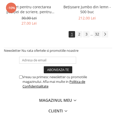
Suport pentru corectarea
Bețișoare Jumbo din lemn -
-10%
poziției de scriere, pentru
500 buc
creion/pix
30,00 Lei
212,00 Lei
27,00 Lei
1
2
3
32
...
Newsletter
Nu rata ofertele si promotiile noastre
Vreau sa primesc newsletter cu promotiile
magazinului. Afla mai multe in
Politica de
Confidentialitate
MAGAZINUL MEU
CLIENTI