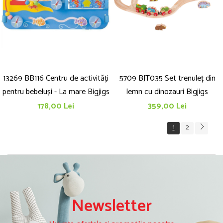
13269 BB116 Centru de activități
5709 BJT035 Set trenuleț din
pentru bebeluși - La mare Bigjigs
lemn cu dinozauri Bigjigs
178,00 Lei
359,00 Lei
1
2
Newsletter