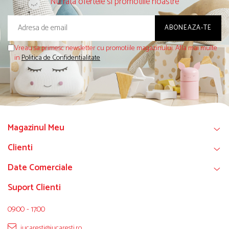
Nu rata ofertele si promotiile noastre
Vreau sa primesc newsletter cu promotiile magazinului. Afla mai multe
in
Politica de Confidentialitate
Magazinul Meu
Clienti
Date Comerciale
Suport Clienti
09:00 - 17:00
jucaresti@jucaresti.ro