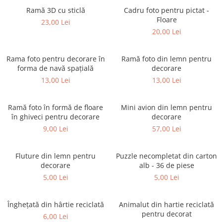
Puzzle-uri logice
Jocuri de inteligenta emotionala
Creioane colorate si carioci
pentru copii
Ramă 3D cu sticlă
Cadru foto pentru pictat -
Puzzle-uri progresive
Instrumente si accesorii pentru
Floare
23,00 Lei
Jocuri de societate pentru copii
pictura
Puzzle-uri stratificate
20,00 Lei
Sabloane
Jocuri logice pentru copii
Stampile si tusiere
Jocuri matematice
Rama foto pentru decorare în
Ramă foto din lemn pentru
Lucru manual
forma de navă spațială
decorare
Jocuri pentru stimularea
Cusut si tricotaj
13,00 Lei
13,00 Lei
senzoriala
Lipici si adezivi
Stimulare auditiva
Suport pentru decor
Ramă foto în formă de floare
Mini avion din lemn pentru
Stimulare olfactiva si gustativa
în ghiveci pentru decorare
decorare
Modelaj
Stimulare tactila
9,00 Lei
57,00 Lei
Pictura pe numere
Stimulare vizuala
Seturi si jocuri magnetice
Sarma plusata
Fluture din lemn pentru
Puzzle necompletat din carton
Seturi de creatie
decorare
alb - 36 de piese
5,00 Lei
5,00 Lei
Tablouri diamonds
Înghețată din hârtie reciclată
Animalut din hartie reciclată
pentru decorat
6,00 Lei