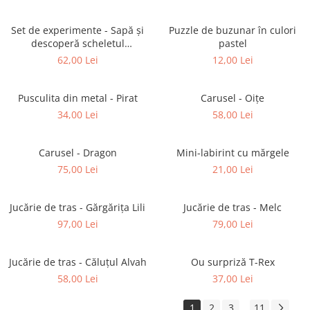
Set de experimente - Sapă și
Puzzle de buzunar în culori
descoperă scheletul
pastel
dinozaurului
62,00 Lei
12,00 Lei
Pusculita din metal - Pirat
Carusel - Oițe
34,00 Lei
58,00 Lei
Carusel - Dragon
Mini-labirint cu mărgele
75,00 Lei
21,00 Lei
Jucărie de tras - Gărgărița Lili
Jucărie de tras - Melc
97,00 Lei
79,00 Lei
Jucărie de tras - Căluțul Alvah
Ou surpriză T-Rex
58,00 Lei
37,00 Lei
1
2
3
11
...