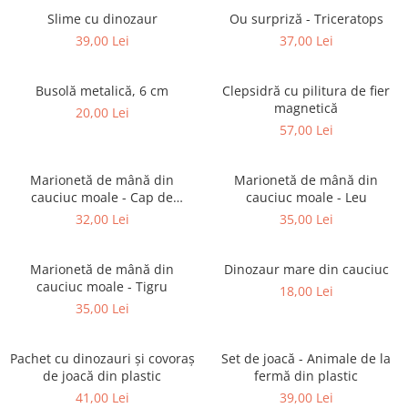
Puzzle-uri logice
Jocuri de inteligenta emotionala
Creioane colorate si carioci
pentru copii
Slime cu dinozaur
Ou surpriză - Triceratops
Puzzle-uri progresive
Instrumente si accesorii pentru
39,00 Lei
37,00 Lei
Jocuri de societate pentru copii
pictura
Puzzle-uri stratificate
Sabloane
Jocuri logice pentru copii
Busolă metalică, 6 cm
Clepsidră cu pilitura de fier
Stampile si tusiere
Jocuri matematice
magnetică
20,00 Lei
Lucru manual
57,00 Lei
Jocuri pentru stimularea
Cusut si tricotaj
senzoriala
Lipici si adezivi
Stimulare auditiva
Marionetă de mână din
Marionetă de mână din
Suport pentru decor
cauciuc moale - Cap de
cauciuc moale - Leu
Stimulare olfactiva si gustativa
unicorn
Modelaj
32,00 Lei
35,00 Lei
Stimulare tactila
Pictura pe numere
Stimulare vizuala
Marionetă de mână din
Dinozaur mare din cauciuc
Seturi si jocuri magnetice
Sarma plusata
cauciuc moale - Tigru
18,00 Lei
Seturi de creatie
35,00 Lei
Tablouri diamonds
Pachet cu dinozauri și covoraș
Set de joacă - Animale de la
de joacă din plastic
fermă din plastic
41,00 Lei
39,00 Lei