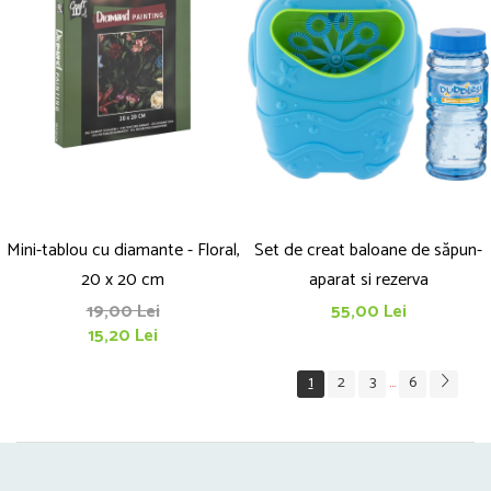
Mini-tablou cu diamante - Floral,
Set de creat baloane de săpun-
20 x 20 cm
aparat si rezerva
19,00 Lei
55,00 Lei
15,20 Lei
1
2
3
6
...