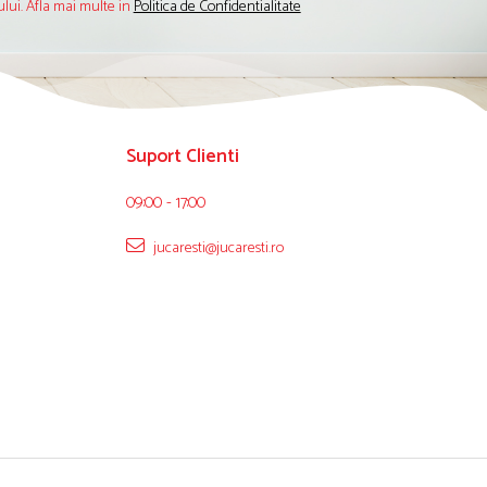
lui. Afla mai multe in
Politica de Confidentialitate
Suport Clienti
09:00 - 17:00
jucaresti@jucaresti.ro