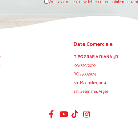
Vreau sa primesc newsletter cu promotiile magazinu
Date Comerciale
a
TIPOGRAFIA DIANA 3D
ur
J03/529/2010
RO27003904
Str. Magnoliei, nr. 4
sat Geamana, Arges