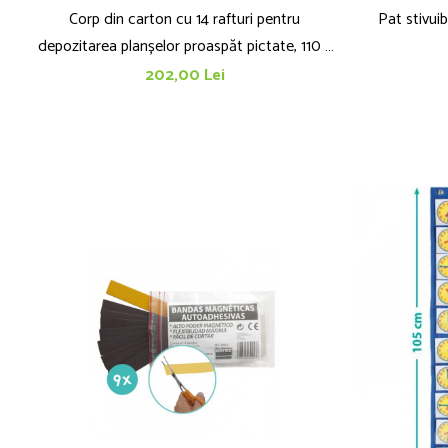
Corp din carton cu 14 rafturi pentru
Pat stivuib
depozitarea planșelor proaspăt pictate, 110 x
46 x 33 mm
202,00 Lei