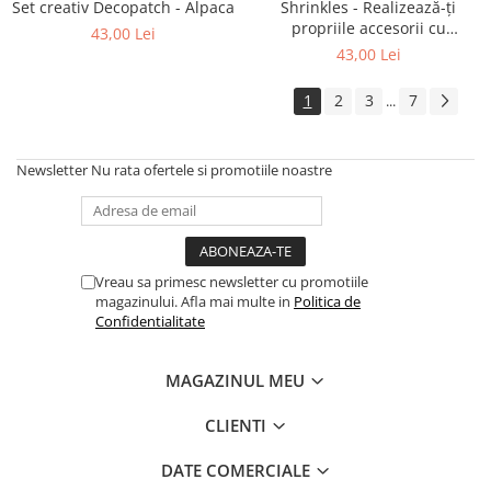
Set creativ Decopatch - Alpaca
Shrinkles - Realizează-ți
propriile accesorii cu
43,00 Lei
dinozaurii lumii
43,00 Lei
1
2
3
7
...
Newsletter
Nu rata ofertele si promotiile noastre
Vreau sa primesc newsletter cu promotiile
magazinului. Afla mai multe in
Politica de
Confidentialitate
MAGAZINUL MEU
CLIENTI
DATE COMERCIALE