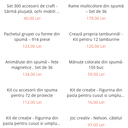
Puzzle-uri logice
Jocuri de inteligenta emotionala
Creioane colorate si carioci
pentru copii
Set 300 accesorii de craft -
Rame multicolore din spumă
Puzzle-uri progresive
Instrumente si accesorii pentru
Sârmă plușată, ochi mobili și
– Set de 36
Jocuri de societate pentru copii
pictura
pom-poms
Puzzle-uri stratificate
40,00 Lei
178,00 Lei
Sabloane
Jocuri logice pentru copii
Stampile si tusiere
Jocuri matematice
Pachetul grupei cu forme din
Crează propria tamburină! -
Lucru manual
spumă – 914 piese
Kit pentru 12 tamburine
Jocuri pentru stimularea
Cusut si tricotaj
123,00 Lei
120,00 Lei
senzoriala
Lipici si adezivi
Stimulare auditiva
Suport pentru decor
Animăluțe din spumă – fețe
Mânuțe colorate din spumă-
Stimulare olfactiva si gustativa
magnetice , Set de 36
150 buc
Modelaj
Stimulare tactila
134,00 Lei
59,00 Lei
Pictura pe numere
Stimulare vizuala
Seturi si jocuri magnetice
Sarma plusata
Kit cu accesorii din spuma
Kit de creație - Figurina din
Seturi de creatie
pentru 72 de proiecte
pasla pentru cusut si umplut -
Elefantel
112,00 Lei
16,00 Lei
Tablouri diamonds
Kit de creație - Figurina din
Joc creativ - Nelson, cățelul
pasla pentru cusut si umplut -
97,00 Lei