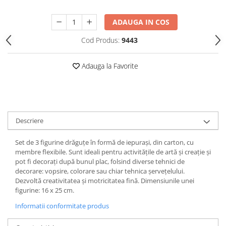
ADAUGA IN COS
Cod Produs:
9443
Adauga la Favorite
Descriere
Set de 3 figurine drăguțe în formă de iepurași, din carton, cu
membre flexibile. Sunt ideali pentru activităţile de artă şi creaţie şi
pot fi decorați după bunul plac, folsind diverse tehnici de
decorare: vopsire, colorare sau chiar tehnica șervețelului.
Dezvoltă creativitatea şi motricitatea fină. Dimensiunile unei
figurine: 16 x 25 cm.
Informatii conformitate produs