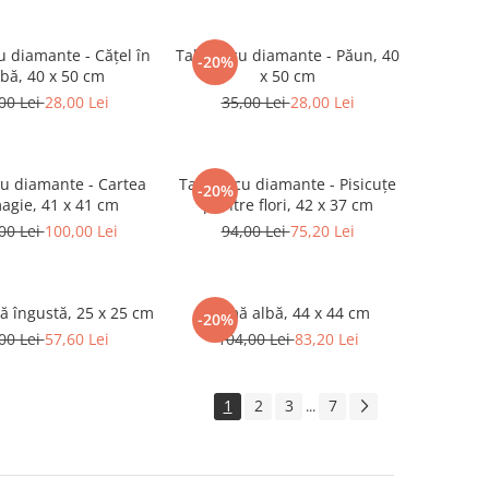
u diamante - Cățel în
Tablou cu diamante - Păun, 40
-20%
rbă, 40 x 50 cm
x 50 cm
00 Lei
28,00 Lei
35,00 Lei
28,00 Lei
u diamante - Cartea
Tablou cu diamante - Pisicuțe
-20%
agie, 41 x 41 cm
printre flori, 42 x 37 cm
00 Lei
100,00 Lei
94,00 Lei
75,20 Lei
 îngustă, 25 x 25 cm
Ramă albă, 44 x 44 cm
-20%
00 Lei
57,60 Lei
104,00 Lei
83,20 Lei
1
2
3
7
...