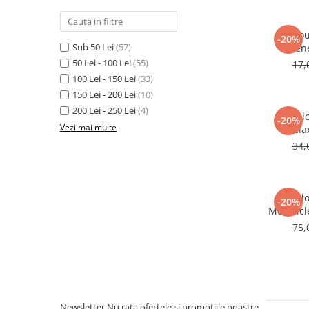
Tablou
-20%
Sub 50 Lei
(57)
Vene
50 Lei - 100 Lei
(55)
17,
100 Lei - 150 Lei
(33)
150 Lei - 200 Lei
(10)
200 Lei - 250 Lei
(4)
Tabl
-20%
Vezi mai multe
Rela
34,
Tabl
-20%
Motocicle
75,
Newsletter
Nu rata ofertele si promotiile noastre