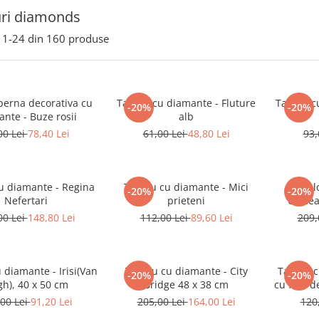
uri diamonds
1-
24
din
160
produse
perna decorativa cu
Tablou cu diamante - Fluture
Tablou c
-20%
-20%
nte - Buze rosii
alb
00 Lei
78,40 Lei
61,00 Lei
48,80 Lei
93,
u diamante - Regina
Tablou cu diamante - Mici
Tabl
-20%
-20%
Nefertari
prieteni
Urmea
00 Lei
148,80 Lei
112,00 Lei
89,60 Lei
209,
 diamante - Irisi(Van
Tablou cu diamante - City
Tablou c
-20%
-20%
h), 40 x 50 cm
Bridge 48 x 38 cm
cu flori 
00 Lei
91,20 Lei
205,00 Lei
164,00 Lei
120