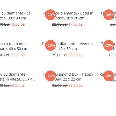
 cu diamante - La
Tablou cu diamante - Cățel în
Tablou c
-20%
-20%
ția, 30 x 30 cm
narcise, 30 x 30 cm
ia
00 Lei
13,60 Lei
22,00 Lei
17,60 Lei
35,
ou cu diamante -
Tablou cu diamante - Veneția,
Tablou c
-20%
-20%
xare, 40 x 50 cm
40 x 50 cm
de m
00 Lei
27,20 Lei
35,00 Lei
28,00 Lei
125,
ou cu diamante –
Tablou Diamond Box – Happy
Ramă albă
-20%
-20%
tă în viteză, 35 x 45
Day, 22 x 22 cm
72,
cm
00 Lei
60,00 Lei
36,00 Lei
28,80 Lei