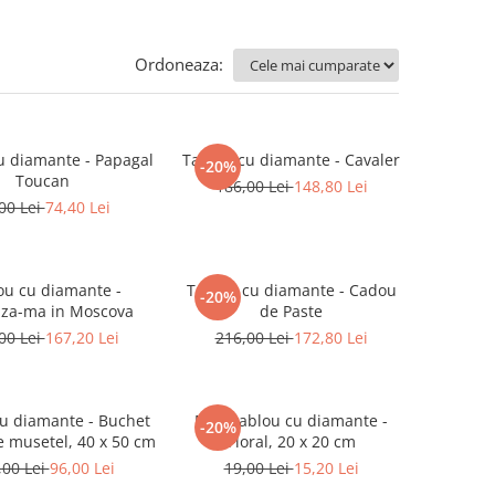
Ordoneaza:
u diamante - Papagal
Tablou cu diamante - Cavaler
-20%
Toucan
186,00 Lei
148,80 Lei
00 Lei
74,40 Lei
ou cu diamante -
Tablou cu diamante - Cadou
-20%
za-ma in Moscova
de Paste
00 Lei
167,20 Lei
216,00 Lei
172,80 Lei
u diamante - Buchet
Mini-tablou cu diamante -
-20%
de musetel, 40 x 50 cm
Floral, 20 x 20 cm
,00 Lei
96,00 Lei
19,00 Lei
15,20 Lei