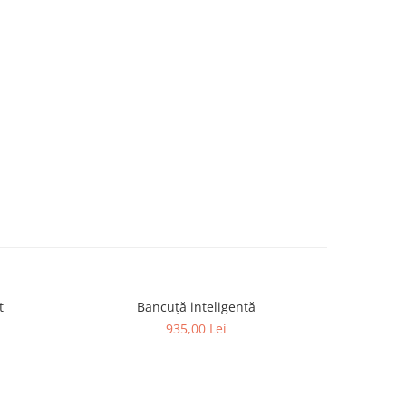
t
Bancuță inteligentă
Covoraș d
935,00 Lei