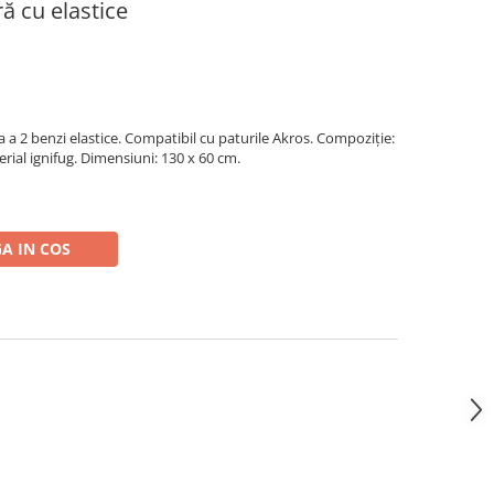
ă cu elastice
 a 2 benzi elastice. Compatibil cu paturile Akros. Compoziție:
erial ignifug. Dimensiuni: 130 x 60 cm.
A IN COS