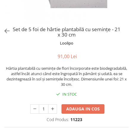
Puzzle-uri logice
Jocuri de inteligenta emotionala
Creioane colorate si carioci
pentru copii
Puzzle-uri progresive
Instrumente si accesorii pentru
Jocuri de societate pentru copii
pictura
Puzzle-uri stratificate
Sabloane
Jocuri logice pentru copii
Set de 5 foi de hârtie plantabilă cu semințe - 21
Stampile si tusiere
Jocuri matematice
x 30 cm
Lucru manual
Jocuri pentru stimularea
Loolipo
Cusut si tricotaj
senzoriala
Lipici si adezivi
91,00 Lei
Stimulare auditiva
Suport pentru decor
Stimulare olfactiva si gustativa
Hârtia plantabilă cu semințe de flori încorporate este biodegradabilă,
Modelaj
Stimulare tactila
astfel încât atunci când este îngropată în pământ și udată, ea se
dezintegrează în sol și semințele încolțesc. Dimensiunile unei foi: 21 x
Pictura pe numere
Stimulare vizuala
30 cm.
Seturi si jocuri magnetice
Sarma plusata
IN STOC
Seturi de creatie
Tablouri diamonds
ADAUGA IN COS
Cod Produs:
11223