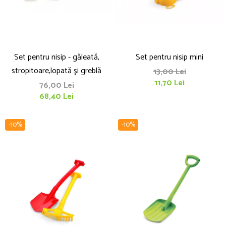
Set pentru nisip - găleată,
Set pentru nisip mini
stropitoare,lopată şi greblă
13,00 Lei
11,70 Lei
76,00 Lei
68,40 Lei
-10%
-10%