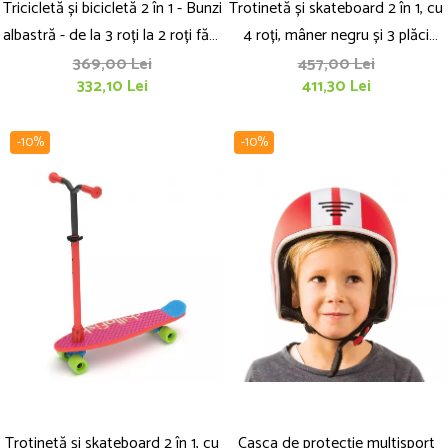
Tricicletă și bicicletă 2 în 1 - Bunzi
Trotinetă și skateboard 2 în 1, cu
albastră - de la 3 roți la 2 roți fără
4 roți, mâner negru și 3 plăci
unelte
interschimbabile pentru bază -
369,00 Lei
457,00 Lei
332,10 Lei
411,30 Lei
SkatieSkootie
-10%
-10%
Trotinetă și skateboard 2 în 1, cu
Casca de protecție multisport