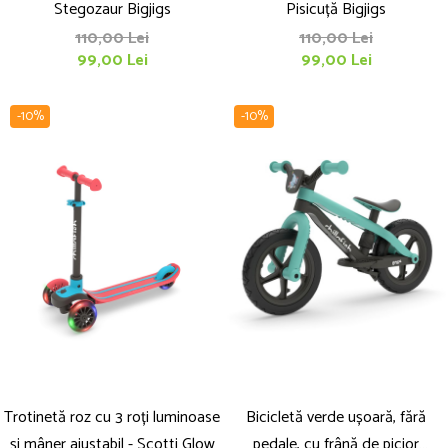
Stegozaur Bigjigs
Pisicuță Bigjigs
110,00 Lei
110,00 Lei
99,00 Lei
99,00 Lei
-10%
-10%
Trotinetă roz cu 3 roți luminoase
Bicicletă verde ușoară, fără
și mâner ajustabil - Scotti Glow
pedale, cu frână de picior