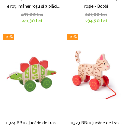
4 roți, mâner roșu și 3 plăci
roșie - Bobbi
interschimbabile pentru bază -
457,00 Lei
261,00 Lei
411,30 Lei
234,90 Lei
SkatieSkootie
-10%
-10%
11324 BB112 Jucărie de tras -
11323 BB111 Jucărie de tras -