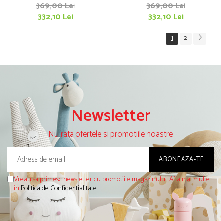
Quadie
Quadie
369,00 Lei
369,00 Lei
332,10 Lei
332,10 Lei
1
2
Newsletter
Nu rata ofertele si promotiile noastre
Vreau sa primesc newsletter cu promotiile magazinului. Afla mai multe
in
Politica de Confidentialitate