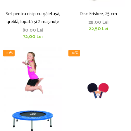
Set pentru nisip cu găletușă,
Disc Frisbee, 25 cm
greblă, lopată și 2 mașinuțe
25,00 Lei
22,50 Lei
80,00 Lei
72,00 Lei
-10%
-10%