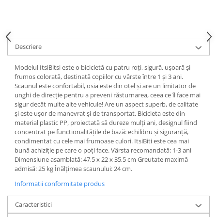
Descriere
Modelul ItsiBitsi este o bicicletă cu patru roți, sigură, ușoară și
frumos colorată, destinată copiilor cu vârste între 1 și 3 ani.
Scaunul este confortabil, osia este din oțel și are un limitator de
unghi de direcție pentru a preveni răsturnarea, ceea ce îl face mai
sigur decât multe alte vehicule! Are un aspect superb, de calitate
și este ușor de manevrat și de transportat. Bicicleta este din
material plastic PP, proiectată să dureze mulți ani, designul fiind
concentrat pe funcționalitățile de bază: echilibru și siguranță,
condimentat cu cele mai frumoase culori. ItsiBiti este cea mai
bună achiziție pe care o poți face. Vârsta recomandată: 1-3 ani
Dimensiune asamblată: 47,5 x 22 x 35,5 cm Greutate maximă
admisă: 25 kg Înălțimea scaunului: 24 cm.
Informatii conformitate produs
Caracteristici