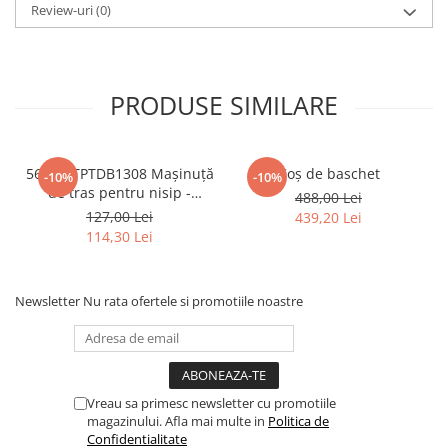
Review-uri
(0)
PRODUSE SIMILARE
5687 GTPTDB1308 Mașinuță
Coș de baschet
-10%
-10%
de tras pentru nisip -
488,00 Lei
Albastru Bigjigs
127,00 Lei
439,20 Lei
114,30 Lei
Newsletter
Nu rata ofertele si promotiile noastre
Vreau sa primesc newsletter cu promotiile
magazinului. Afla mai multe in
Politica de
Confidentialitate