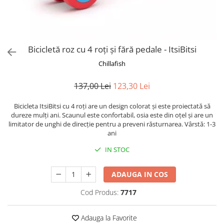
Puzzle-uri logice
Jocuri de inteligenta emotionala
Creioane colorate si carioci
pentru copii
Puzzle-uri progresive
Instrumente si accesorii pentru
Jocuri de societate pentru copii
pictura
Puzzle-uri stratificate
Sabloane
Jocuri logice pentru copii
Bicicletă roz cu 4 roți și fără pedale - ItsiBitsi
Stampile si tusiere
Jocuri matematice
Chillafish
Lucru manual
Jocuri pentru stimularea
Cusut si tricotaj
senzoriala
137,00 Lei
123,30 Lei
Lipici si adezivi
Stimulare auditiva
Bicicleta ItsiBitsi cu 4 roți are un design colorat și este proiectată să
Suport pentru decor
Stimulare olfactiva si gustativa
dureze mulți ani. Scaunul este confortabil, osia este din oțel și are un
Modelaj
Stimulare tactila
limitator de unghi de direcție pentru a preveni răsturnarea. Vârstă: 1-3
ani
Pictura pe numere
Stimulare vizuala
Seturi si jocuri magnetice
IN STOC
Sarma plusata
Seturi de creatie
ADAUGA IN COS
Tablouri diamonds
Cod Produs:
7717
Adauga la Favorite