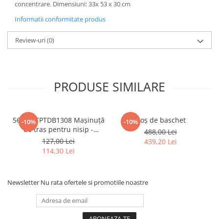
concentrare. Dimensiuni: 33x 53 x 30 cm
Informatii conformitate produs
Review-uri
(0)
PRODUSE SIMILARE
5687 GTPTDB1308 Mașinuță
Coș de baschet
-10%
-10%
de tras pentru nisip -
488,00 Lei
Albastru Bigjigs
127,00 Lei
439,20 Lei
114,30 Lei
Newsletter
Nu rata ofertele si promotiile noastre