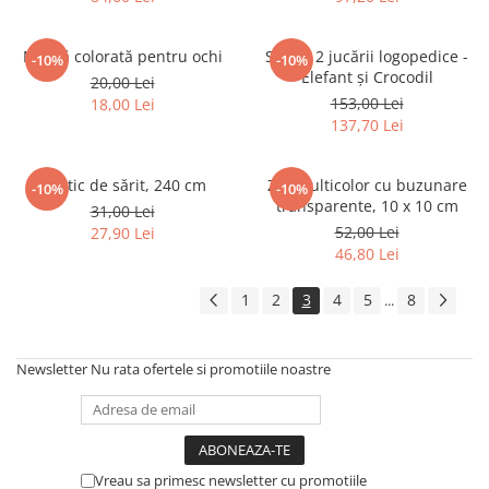
Mască colorată pentru ochi
Set de 2 jucării logopedice -
-10%
-10%
Elefant și Crocodil
20,00 Lei
153,00 Lei
18,00 Lei
137,70 Lei
Elastic de sărit, 240 cm
Zar multicolor cu buzunare
-10%
-10%
transparente, 10 x 10 cm
31,00 Lei
52,00 Lei
27,90 Lei
46,80 Lei
1
2
3
4
5
8
...
Newsletter
Nu rata ofertele si promotiile noastre
Vreau sa primesc newsletter cu promotiile