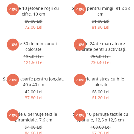
Set de 10 jetoane roșii cu
Geantă pentru mingi, 91 x 38
-10%
-10%
cifre, 10 cm
cm
80,00 Lei
91,00 Lei
72,00 Lei
81,90 Lei
Set de 50 de miniconuri
Set de 24 de marcatoare
-10%
-10%
colorate
colorate pentru activități
sportive, 15 cm
135,00 Lei
256,00 Lei
121,50 Lei
230,40 Lei
Set de 3 eșarfe pentru jonglat,
Jucărie antistres cu bile
-10%
-10%
40 x 40 cm
colorate
42,00 Lei
68,00 Lei
37,80 Lei
61,20 Lei
Set de 6 pernuțe textile
Set de 10 pernuțe textile cu
-10%
-10%
piramidale, 7.6 cm
granule, 12,5 x 12,5 cm
94,00 Lei
108,00 Lei
84,60 Lei
97,20 Lei