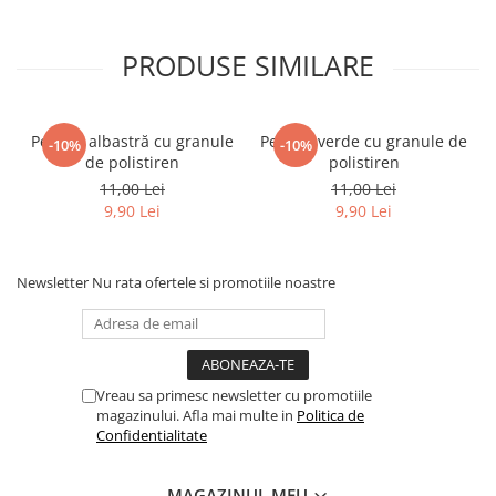
PRODUSE SIMILARE
Perniţă albastră cu granule
Perniţă verde cu granule de
-10%
-10%
de polistiren
polistiren
11,00 Lei
11,00 Lei
9,90 Lei
9,90 Lei
Newsletter
Nu rata ofertele si promotiile noastre
Vreau sa primesc newsletter cu promotiile
magazinului. Afla mai multe in
Politica de
Confidentialitate
MAGAZINUL MEU