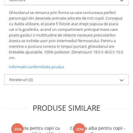
Ghiozdanul se remarca prin forma sa care contureaza perfect
personajul din desenele animate adorate de toti copiii. Conceput
cu dubla utilizare, el poate fi folosit atat drept papusa de joaca
cat si la gradinita, avand un compartiment principal mare care
poate gazdui o multitudine de obiecte necesare prescolarilor.
Acesta se inchide usor prin intermediul fermoarului. Pentru a
mentine o postura corecta in timpul purtarii, ghiozdanul are
bretelele ajustabile. 100% poliester. Dimensiuni: 18.0 X 40.0 X 15.0
cm.
Informatii conformitate produs
Review-uri
(0)
PRODUSE SIMILARE
Umbrela pentru copii cu
Caciulita alba pentru copii -
-35%
-20%