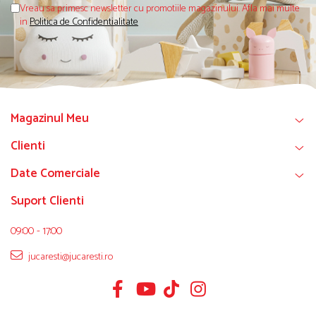
Vreau sa primesc newsletter cu promotiile magazinului. Afla mai multe
in
Politica de Confidentialitate
Magazinul Meu
Clienti
Date Comerciale
Suport Clienti
09:00 - 17:00
jucaresti@jucaresti.ro