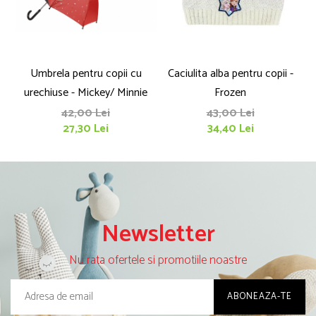
Umbrela pentru copii cu
Caciulita alba pentru copii -
Ca
urechiuse - Mickey/ Minnie
Frozen
42,00 Lei
43,00 Lei
27,30 Lei
34,40 Lei
Newsletter
Nu rata ofertele si promotiile noastre