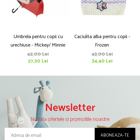
Umbrela pentru copii cu
Caciulita alba pentru copii -
Ca
urechiuse - Mickey/ Minnie
Frozen
42,00 Lei
43,00 Lei
27,30 Lei
34,40 Lei
Newsletter
Nu rata ofertele si promotiile noastre