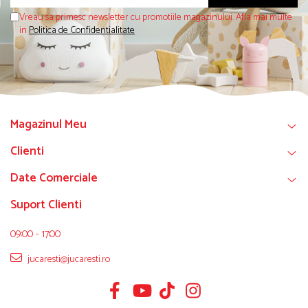
Vreau sa primesc newsletter cu promotiile magazinului. Afla mai multe
in
Politica de Confidentialitate
Magazinul Meu
Clienti
Date Comerciale
Suport Clienti
09:00 - 17:00
jucaresti@jucaresti.ro