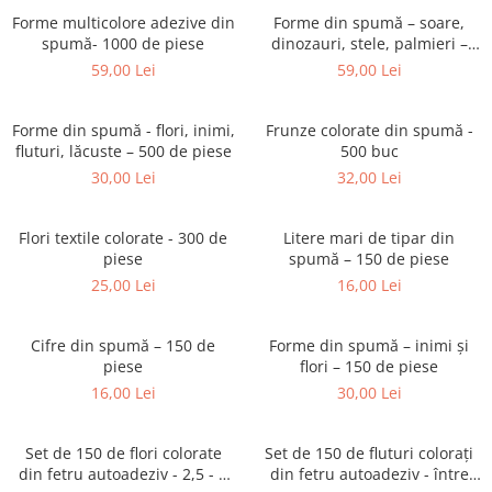
Puzzle-uri logice
Jocuri de inteligenta emotionala
Creioane colorate si carioci
Forme multicolore adezive din
pentru copii
Forme din spumă – soare,
Puzzle-uri progresive
Instrumente si accesorii pentru
spumă- 1000 de piese
dinozauri, stele, palmieri –
Jocuri de societate pentru copii
pictura
1000 de piese
Puzzle-uri stratificate
59,00 Lei
59,00 Lei
Sabloane
Jocuri logice pentru copii
Stampile si tusiere
Jocuri matematice
Forme din spumă - flori, inimi,
Frunze colorate din spumă -
Lucru manual
fluturi, lăcuste – 500 de piese
500 buc
Jocuri pentru stimularea
Cusut si tricotaj
30,00 Lei
32,00 Lei
senzoriala
Lipici si adezivi
Stimulare auditiva
Suport pentru decor
Flori textile colorate - 300 de
Litere mari de tipar din
Stimulare olfactiva si gustativa
piese
spumă – 150 de piese
Modelaj
Stimulare tactila
25,00 Lei
16,00 Lei
Pictura pe numere
Stimulare vizuala
Seturi si jocuri magnetice
Sarma plusata
Cifre din spumă – 150 de
Forme din spumă – inimi și
Seturi de creatie
piese
flori – 150 de piese
16,00 Lei
30,00 Lei
Tablouri diamonds
Set de 150 de flori colorate
Set de 150 de fluturi colorați
din fetru autoadeziv - 2,5 - 7
din fetru autoadeziv - între