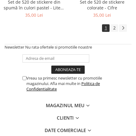
Set de 520 de stickere din
Set de 520 de stickere
spumă în culori pastel - Litere
colorate - Cifre
de tipar
35,00 Lei
35,00 Lei
1
2
Newsletter
Nu rata ofertele si promotiile noastre
Vreau sa primesc newsletter cu promotiile
magazinului. Afla mai multe in
Politica de
Confidentialitate
MAGAZINUL MEU
CLIENTI
DATE COMERCIALE