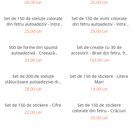
cm
2,5 - 7 cm
26,00 Lei
25,00 Lei
Set de 150 de steluțe colorate
Set de 150 de inimi colorate
din fetru autoadeziv - între
din fetru autoadeziv - între
2,5 - 7 cm
2,5 - 7 cm
25,00 Lei
25,00 Lei
500 de forme din spumă
Set de creație cu 30 de
autoadezivă - Creează
accesorii - Brad din fetru, 95
expresiile feței
cm
33,00 Lei
163,00 Lei
Set de 200 de steluțe
Set de 150 de stickere - Litere
stălucitoare autoadezive din
Mari
spumă EVA - între 1,5 - 4 cm
28,00 Lei
14,00 Lei
Set de 150 de stickere - Cifre
Set de 150 de stickere
colorate din fetru - Crăciun
22,00 Lei
20,00 Lei