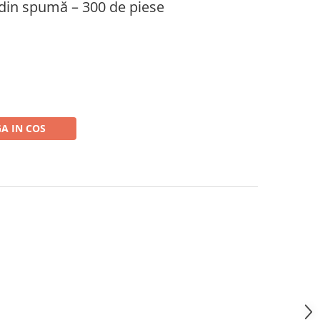
r din spumă – 300 de piese
A IN COS