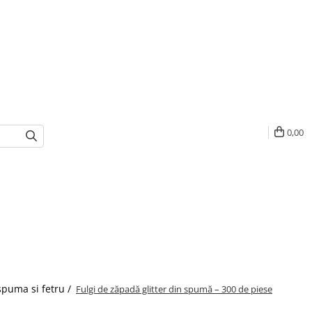
0,00
spuma si fetru /
Fulgi de zăpadă glitter din spumă – 300 de piese