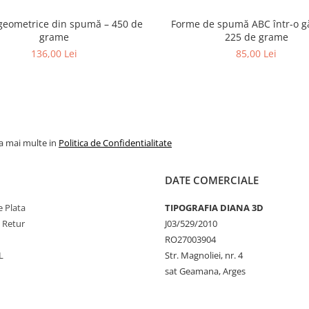
geometrice din spumă – 450 de
Forme de spumă ABC într-o gă
grame
225 de grame
136,00 Lei
85,00 Lei
la mai multe in
Politica de Confidentialitate
DATE COMERCIALE
 Plata
TIPOGRAFIA DIANA 3D
e Retur
J03/529/2010
RO27003904
L
Str. Magnoliei, nr. 4
sat Geamana, Arges