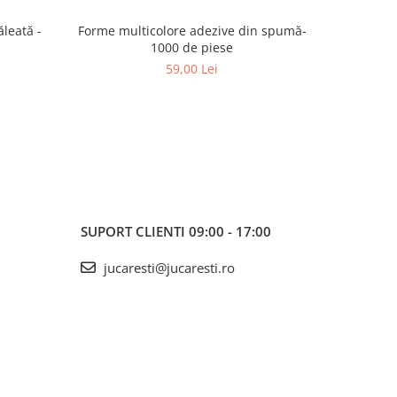
leată -
Forme multicolore adezive din spumă-
Forme di
1000 de piese
stele,
59,00 Lei
SUPORT CLIENTI
09:00 - 17:00
jucaresti@jucaresti.ro