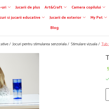
-uri
Jucarii de plus
Art&Craft
Camera copilului
curi si jucarii educative
Jucarii de exterior
My Pet
Blog
cative /
Jocuri pentru stimularea senzoriala /
Stimulare vizuala /
Tub s
T
5