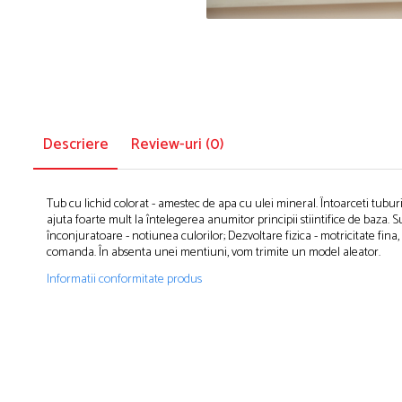
Puzzle-uri logice
Jocuri de inteligenta emotionala pentru
Instrumente si accesorii pentru pictura
copii
Puzzle-uri progresive
Sabloane
Jocuri de societate pentru copii
Puzzle-uri stratificate
Stampile si tusiere
Jocuri logice pentru copii
Lucru manual
Jocuri matematice
Cusut si tricotaj
Jocuri pentru stimularea senzoriala
Lipici si adezivi
Descriere
Review-uri
(0)
Suport pentru decor
Stimulare auditiva
Modelaj
Stimulare olfactiva si gustativa
Stimulare tactila
Tub cu lichid colorat - amestec de apa cu ulei mineral. Întoarceti tuburil
Pictura pe numere
ajuta foarte mult la întelegerea anumitor principii stiintifice de baza. 
Stimulare vizuala
Sarma plusata
înconjuratoare - notiunea culorilor; Dezvoltare fizica - motricitate fina
Seturi si jocuri magnetice
comanda. În absenta unei mentiuni, vom trimite un model aleator.
Seturi de creatie
Informatii conformitate produs
Tablouri diamonds