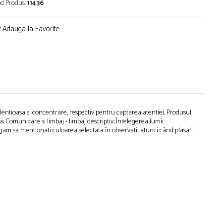
d Produs:
11436
Adauga la Favorite
 silentioasa si concentrare, respectiv pentru captarea atentiei. Produsul
; Comunicare si limbaj - limbaj descriptiv; Întelegerea lumii
 rugam sa mentionati culoarea selectata în observatii atunci când plasati