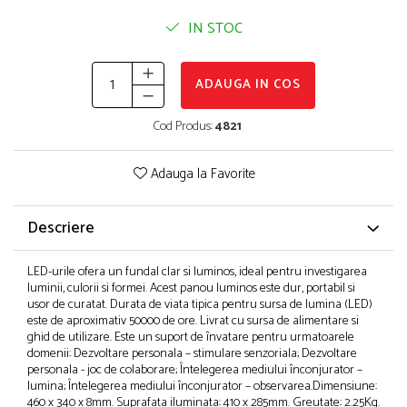
Puzzle-uri logice
Jocuri de inteligenta emotionala pentru
Instrumente si accesorii pentru pictura
copii
IN STOC
Puzzle-uri progresive
Sabloane
Jocuri de societate pentru copii
Puzzle-uri stratificate
Stampile si tusiere
Jocuri logice pentru copii
Lucru manual
ADAUGA IN COS
Jocuri matematice
Cusut si tricotaj
Cod Produs:
4821
Jocuri pentru stimularea senzoriala
Lipici si adezivi
Suport pentru decor
Stimulare auditiva
Adauga la Favorite
Modelaj
Stimulare olfactiva si gustativa
Stimulare tactila
Pictura pe numere
Descriere
Stimulare vizuala
Sarma plusata
Seturi si jocuri magnetice
Seturi de creatie
LED-urile ofera un fundal clar si luminos, ideal pentru investigarea
luminii, culorii si formei. Acest panou luminos este dur, portabil si
Tablouri diamonds
usor de curatat. Durata de viata tipica pentru sursa de lumina (LED)
este de aproximativ 50000 de ore. Livrat cu sursa de alimentare si
ghid de utilizare. Este un suport de învatare pentru urmatoarele
domenii: Dezvoltare personala – stimulare senzoriala; Dezvoltare
personala - joc de colaborare; Întelegerea mediului înconjurator –
lumina; Întelegerea mediului înconjurator – observarea.Dimensiune:
460 x 340 x 8mm. Suprafata iluminata: 410 x 285mm. Greutate: 2.25Kg.