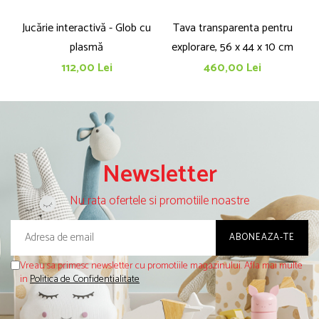
Jucărie interactivă - Glob cu
Tava transparenta pentru
Cl
plasmă
explorare, 56 x 44 x 10 cm
112,00 Lei
460,00 Lei
Newsletter
Nu rata ofertele si promotiile noastre
Vreau sa primesc newsletter cu promotiile magazinului. Afla mai multe
in
Politica de Confidentialitate