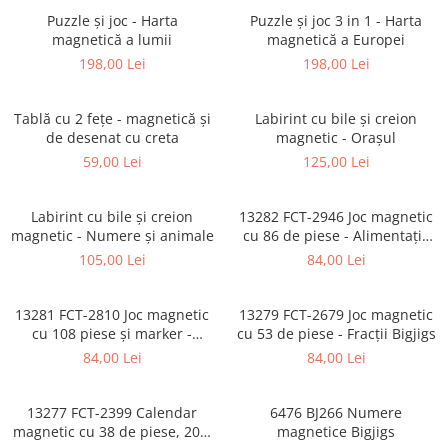
Puzzle-uri logice
Jocuri de inteligenta emotionala
Creioane colorate si carioci
pentru copii
Puzzle și joc - Harta
Puzzle și joc 3 in 1 - Harta
Puzzle-uri progresive
Instrumente si accesorii pentru
magnetică a lumii
magnetică a Europei
Jocuri de societate pentru copii
pictura
Puzzle-uri stratificate
198,00 Lei
198,00 Lei
Sabloane
Jocuri logice pentru copii
Stampile si tusiere
Jocuri matematice
Tablă cu 2 fețe - magnetică și
Labirint cu bile și creion
Lucru manual
de desenat cu creta
magnetic - Orașul
Jocuri pentru stimularea
Cusut si tricotaj
59,00 Lei
125,00 Lei
senzoriala
Lipici si adezivi
Stimulare auditiva
Suport pentru decor
Labirint cu bile și creion
13282 FCT-2946 Joc magnetic
Stimulare olfactiva si gustativa
magnetic - Numere și animale
cu 86 de piese - Alimentație
Modelaj
Stimulare tactila
sănătoasă Bigjigs
105,00 Lei
84,00 Lei
Pictura pe numere
Stimulare vizuala
Seturi si jocuri magnetice
Sarma plusata
13281 FCT-2810 Joc magnetic
13279 FCT-2679 Joc magnetic
Seturi de creatie
cu 108 piese și marker -
cu 53 de piese - Fracții Bigjigs
Adunarea și scăderea până la
84,00 Lei
84,00 Lei
Tablouri diamonds
20 Bigjigs
13277 FCT-2399 Calendar
6476 BJ266 Numere
magnetic cu 38 de piese, 20 x
magnetice Bigjigs