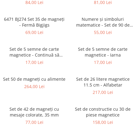
26 cm Bigjigs
84,00 Lei
81,00 Lei
6471 BJ274 Set 35 de magneți
Numere și simboluri
- Fermă Bigjigs
matematice - Set de 90 de
piese magnetice
69,00 Lei
55,00 Lei
Set de 5 semne de carte
Set de 5 semne de carte
magnetice - Continuă să
magnetice - Iarna
zâmbești
17,00 Lei
17,00 Lei
Set 50 de magneți cu alimente
Set de 26 litere magnetice
11.5 cm - Alfabetar
264,00 Lei
217,00 Lei
Set de 42 de magneți cu
Set de constructie cu 30 de
mesaje colorate, 35 mm
piese magnetice
77,00 Lei
158,00 Lei