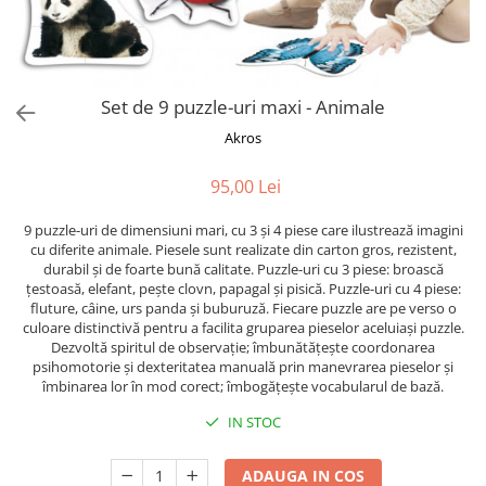
Puzzle-uri logice
Jocuri de inteligenta emotionala
Creioane colorate si carioci
pentru copii
Puzzle-uri progresive
Instrumente si accesorii pentru
Jocuri de societate pentru copii
pictura
Puzzle-uri stratificate
Sabloane
Jocuri logice pentru copii
Set de 9 puzzle-uri maxi - Animale
Stampile si tusiere
Jocuri matematice
Akros
Lucru manual
Jocuri pentru stimularea
Cusut si tricotaj
senzoriala
95,00 Lei
Lipici si adezivi
Stimulare auditiva
9 puzzle-uri de dimensiuni mari, cu 3 și 4 piese care ilustrează imagini
Suport pentru decor
Stimulare olfactiva si gustativa
cu diferite animale. Piesele sunt realizate din carton gros, rezistent,
Modelaj
Stimulare tactila
durabil și de foarte bună calitate. Puzzle-uri cu 3 piese: broască
țestoasă, elefant, pește clovn, papagal și pisică. Puzzle-uri cu 4 piese:
Pictura pe numere
Stimulare vizuala
fluture, câine, urs panda și buburuză. Fiecare puzzle are pe verso o
Seturi si jocuri magnetice
Sarma plusata
culoare distinctivă pentru a facilita gruparea pieselor aceluiași puzzle.
Dezvoltă spiritul de observație; îmbunătățește coordonarea
Seturi de creatie
psihomotorie și dexteritatea manuală prin manevrarea pieselor și
îmbinarea lor în mod corect; îmbogățește vocabularul de bază.
Tablouri diamonds
IN STOC
ADAUGA IN COS