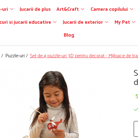
-uri
Jucarii de plus
Art&Craft
Camera copilului
curi si jucarii educative
Jucarii de exterior
My Pet
Blog
 /
Puzzle-uri /
Set de 4 puzzle-uri 3D pentru decorat - Mijloace de tr
S
d