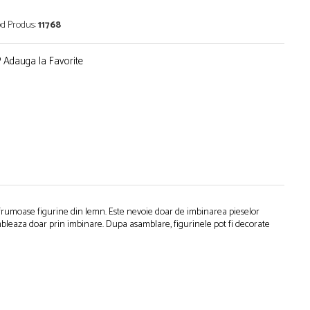
d Produs:
11768
Adauga la Favorite
r frumoase figurine din lemn. Este nevoie doar de imbinarea pieselor
sambleaza doar prin imbinare. Dupa asamblare, figurinele pot fi decorate