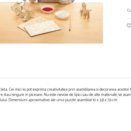
Co
icleta. Cei mici isi pot exprima creativitatea prin asamblarea si decorarea acesto
re stau singure in picioare. Nu este nevoie de lipici sau de alte materiale, se a
elului. Dimensiuni aproximative ale unui puzzle asamblat 10 x 3,8 x 7,6 cm.