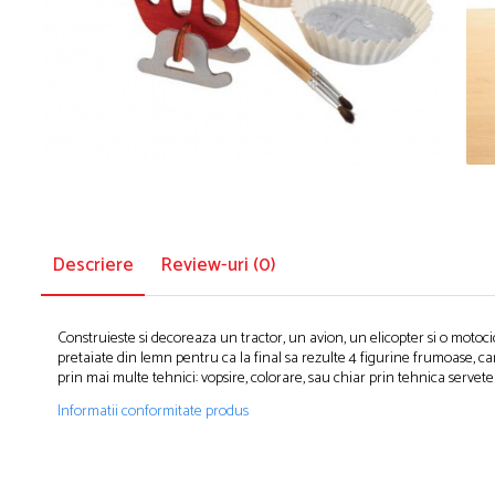
Puzzle-uri logice
Jocuri de inteligenta emotionala pentru
Instrumente si accesorii pentru pictura
copii
Puzzle-uri progresive
Sabloane
Jocuri de societate pentru copii
Puzzle-uri stratificate
Stampile si tusiere
Jocuri logice pentru copii
Lucru manual
Jocuri matematice
Cusut si tricotaj
Jocuri pentru stimularea senzoriala
Lipici si adezivi
Suport pentru decor
Stimulare auditiva
Modelaj
Stimulare olfactiva si gustativa
Stimulare tactila
Pictura pe numere
Descriere
Review-uri
(0)
Stimulare vizuala
Sarma plusata
Seturi si jocuri magnetice
Seturi de creatie
Construieste si decoreaza un tractor, un avion, un elicopter si o motoc
Tablouri diamonds
pretaiate din lemn pentru ca la final sa rezulte 4 figurine frumoase, ca
prin mai multe tehnici: vopsire, colorare, sau chiar prin tehnica servet
Informatii conformitate produs