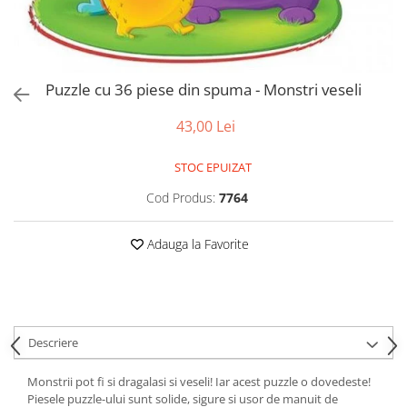
Puzzle-uri logice
Jocuri de inteligenta emotionala
Creioane colorate si carioci
pentru copii
Puzzle-uri progresive
Instrumente si accesorii pentru
Jocuri de societate pentru copii
pictura
Puzzle-uri stratificate
Sabloane
Jocuri logice pentru copii
Puzzle cu 36 piese din spuma - Monstri veseli
Stampile si tusiere
Jocuri matematice
Lucru manual
43,00 Lei
Jocuri pentru stimularea
Cusut si tricotaj
senzoriala
STOC EPUIZAT
Lipici si adezivi
Stimulare auditiva
Suport pentru decor
Cod Produs:
7764
Stimulare olfactiva si gustativa
Modelaj
Stimulare tactila
Adauga la Favorite
Pictura pe numere
Stimulare vizuala
Seturi si jocuri magnetice
Sarma plusata
Seturi de creatie
Tablouri diamonds
Descriere
Monstrii pot fi si dragalasi si veseli! Iar acest puzzle o dovedeste!
Piesele puzzle-ului sunt solide, sigure si usor de manuit de