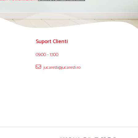
Suport Clienti
09:00 - 17:00
jucaresti@jucaresti.ro