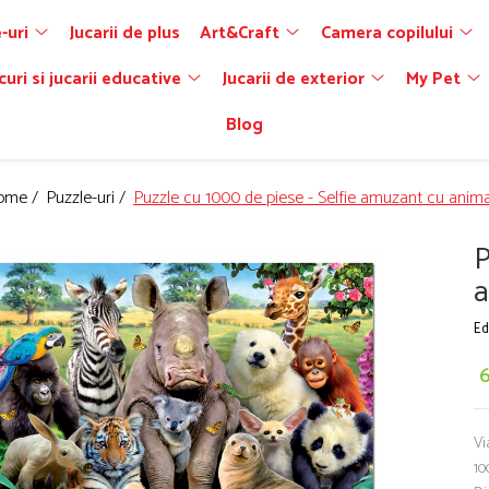
-uri
Jucarii de plus
Art&Craft
Camera copilului
curi si jucarii educative
Jucarii de exterior
My Pet
Blog
ome /
Puzzle-uri /
Puzzle cu 1000 de piese - Selfie amuzant cu anim
P
a
Ed
Vi
10