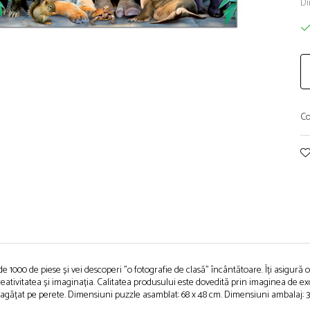
Di
Co
1000 de piese și vei descoperi "o fotografie de clasă" încântătoare. Îți asigură o
eativitatea și imaginația. Calitatea produsului este dovedită prin imaginea de exce
și agățat pe perete. Dimensiuni puzzle asamblat: 68 x 48 cm. Dimensiuni ambalaj: 37