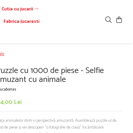
Cutia cu jucarii
Fabrica Jucaresti
ale
uzzle cu 1000 de piese - Selfie
muzant cu animale
ucaborras
64,00 Lei
ața animalelor dintr-o perspectivă amuzantă. Asamblează puzzle-ul de
00 de piese și vei descoperi "o fotografie de clasă" încântătoare.