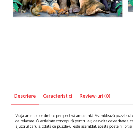
Puzzle-uri logice
Jocuri de inteligenta emotionala pentru
Instrumente si accesorii pentru pictura
copii
Puzzle-uri progresive
Sabloane
Jocuri de societate pentru copii
Puzzle-uri stratificate
Stampile si tusiere
Jocuri logice pentru copii
Lucru manual
Jocuri matematice
Cusut si tricotaj
Jocuri pentru stimularea senzoriala
Lipici si adezivi
Suport pentru decor
Stimulare auditiva
Modelaj
Stimulare olfactiva si gustativa
Stimulare tactila
Pictura pe numere
Stimulare vizuala
Sarma plusata
Seturi si jocuri magnetice
Seturi de creatie
Descriere
Caracteristici
Review-uri
(0)
Tablouri diamonds
Viața animalelor dintr-o perspectivă amuzantă. Asamblează puzzle-ul de 
de relaxare. O activitate concepută pentru a-ți dezvolta dexteritatea, cr
ajutorul căruia, odată ce puzzle-ul este asamblat, acesta poate fi lipit 