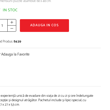
mensiuni puzzle asamblat: 68 x 48 cm.
IN STOC
ADAUGA IN COS
d Produs:
8439
Adauga la Favorite
 experiență unică de evadare din viața de zi cu zi și ore îndelungate
pție și designul atrăgător. Pachetul include și lipici special, cu
 x 27 x 5,5 cm.