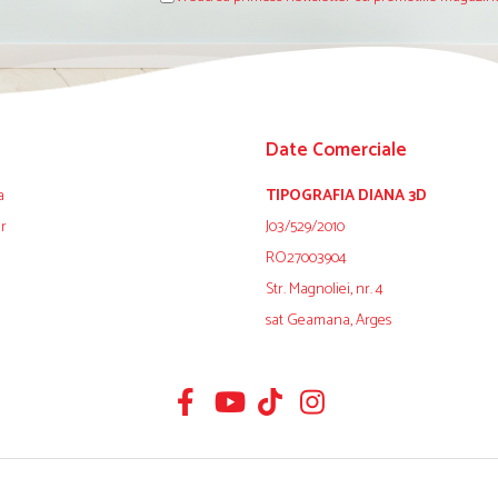
Date Comerciale
a
TIPOGRAFIA DIANA 3D
ur
J03/529/2010
RO27003904
Str. Magnoliei, nr. 4
sat Geamana, Arges