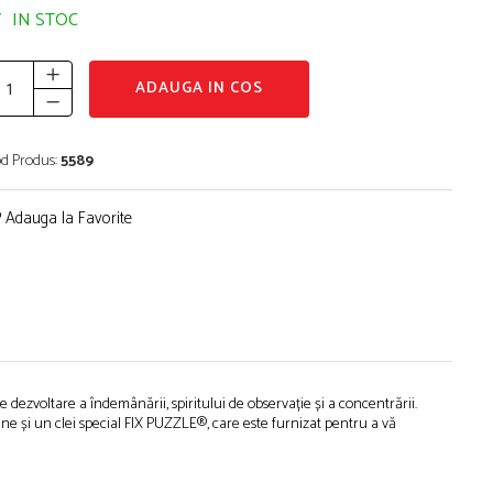
IN STOC
ADAUGA IN COS
d Produs:
5589
Adauga la Favorite
e dezvoltare a îndemânării, spiritului de observație și a concentrării.
ine și un clei special FIX PUZZLE®, care este furnizat pentru a vă