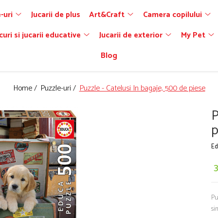
-uri
Jucarii de plus
Art&Craft
Camera copilului
curi si jucarii educative
Jucarii de exterior
My Pet
Blog
Home /
Puzzle-uri /
Puzzle - Catelusi In bagaje, 500 de piese
P
p
Ed
Pu
si