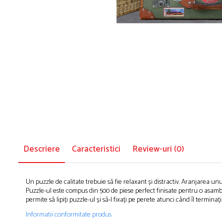
Puzzle-uri logice
Jocuri de inteligenta emotionala pentru
Instrumente si accesorii pentru pictura
copii
Puzzle-uri progresive
Sabloane
Jocuri de societate pentru copii
Puzzle-uri stratificate
Stampile si tusiere
Jocuri logice pentru copii
Lucru manual
Jocuri matematice
Cusut si tricotaj
Jocuri pentru stimularea senzoriala
Lipici si adezivi
Suport pentru decor
Stimulare auditiva
Modelaj
Stimulare olfactiva si gustativa
Stimulare tactila
Pictura pe numere
Stimulare vizuala
Sarma plusata
Seturi si jocuri magnetice
Seturi de creatie
Descriere
Caracteristici
Review-uri
(0)
Tablouri diamonds
Un puzzle de calitate trebuie să fie relaxant și distractiv. Aranjarea un
Puzzle-ul este compus din 500 de piese perfect finisate pentru o asambl
permite să lipiți puzzle-ul și să-l fixați pe perete atunci când îl terminați
Informatii conformitate produs