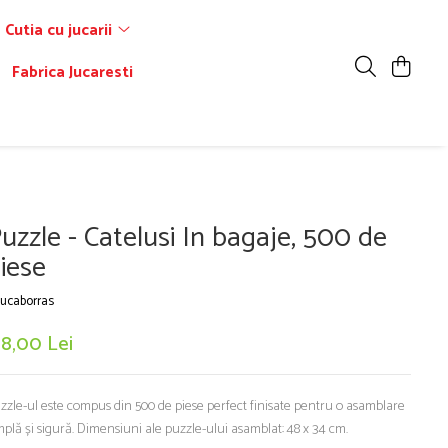
Cutia cu jucarii
Fabrica Jucaresti
uzzle - Catelusi In bagaje, 500 de
iese
ucaborras
38,00 Lei
zzle-ul este compus din 500 de piese perfect finisate pentru o asamblare
mplă și sigură. Dimensiuni ale puzzle-ului asamblat: 48 x 34 cm.