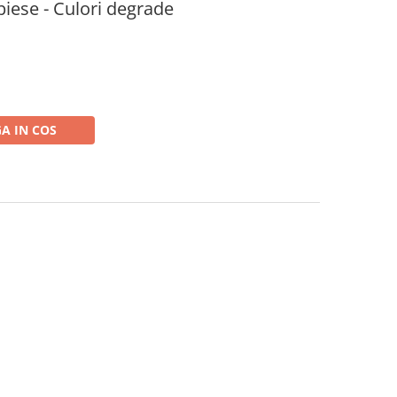
 piese - Culori degrade
A IN COS