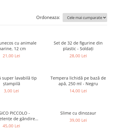
Ordoneaza:
unecos cu animale
Set de 32 de figurine din
arine, 12 cm
plastic - Soldați
21,00 Lei
28,00 Lei
 super lavabilă tip
Tempera lichidă pe bază de
ștampilă
apă, 250 ml - Negru
3,00 Lei
14,00 Lei
ICO PICCOLO -
Slime cu dinozaur
tențe de gândire
39,00 Lei
ică. Clasificare
45,00 Lei