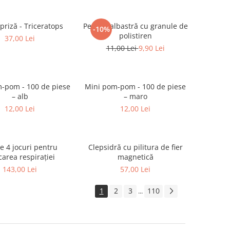
priză - Triceratops
Perniţă albastră cu granule de
-10%
polistiren
37,00 Lei
11,00 Lei
9,90 Lei
-pom - 100 de piese
Mini pom-pom - 100 de piese
– alb
– maro
12,00 Lei
12,00 Lei
e 4 jocuri pentru
Clepsidră cu pilitura de fier
area respirației
magnetică
143,00 Lei
57,00 Lei
1
2
3
110
...