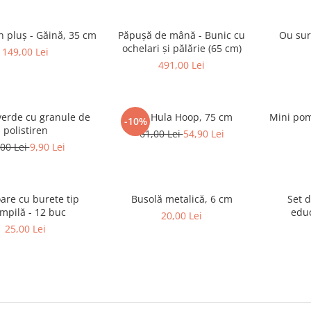
in pluș - Găină, 35 cm
Păpușă de mână - Bunic cu
Ou sur
ochelari și pălărie (65 cm)
149,00 Lei
491,00 Lei
verde cu granule de
Inel Hula Hoop, 75 cm
Mini pom
-10%
polistiren
61,00 Lei
54,90 Lei
,00 Lei
9,90 Lei
are cu burete tip
Busolă metalică, 6 cm
Set d
mpilă - 12 buc
educ
20,00 Lei
25,00 Lei