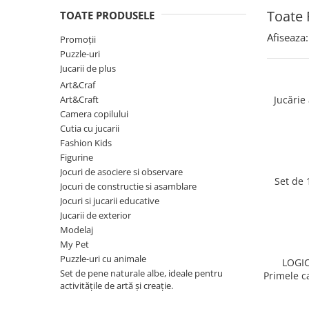
Puzzle-uri logice
Jocuri de inteligenta emotionala
Creioane colorate si carioci
Toate 
pentru copii
TOATE PRODUSELE
Puzzle-uri progresive
Instrumente si accesorii pentru
Jocuri de societate pentru copii
pictura
Afiseaza:
Promoții
Puzzle-uri stratificate
Sabloane
Puzzle-uri
Jocuri logice pentru copii
Jucarii de plus
Stampile si tusiere
Jocuri matematice
Art&Craf
Lucru manual
Jocuri pentru stimularea
Art&Craft
Jucărie 
Cusut si tricotaj
senzoriala
Camera copilului
Cutia cu jucarii
Lipici si adezivi
Stimulare auditiva
Fashion Kids
Suport pentru decor
Stimulare olfactiva si gustativa
Figurine
Modelaj
Stimulare tactila
Jocuri de asociere si observare
Set de 
Pictura pe numere
Jocuri de constructie si asamblare
Stimulare vizuala
Jocuri si jucarii educative
Seturi si jocuri magnetice
Sarma plusata
Jucarii de exterior
Seturi de creatie
Modelaj
My Pet
Tablouri diamonds
Puzzle-uri cu animale
LOGI
Set de pene naturale albe, ideale pentru
Primele c
activitățile de artă și creație.