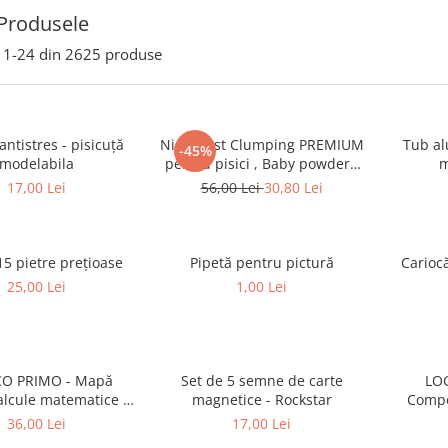
Produsele
1-
24
din
2625
produse
antistres - pisicuță
Nisip Fast Clumping PREMIUM
Tub al
-45%
modelabila
pentru pisici , Baby powder -
m
5L
17,00 Lei
56,00 Lei
30,80 Lei
15 pietre prețioase
Pipetă pentru pictură
Cariocă
25,00 Lei
1,00 Lei
CO PRIMO - Mapă
Set de 5 semne de carte
LOG
alcule matematice cu
magnetice - Rockstar
Compe
imagini (5+)
log
36,00 Lei
17,00 Lei