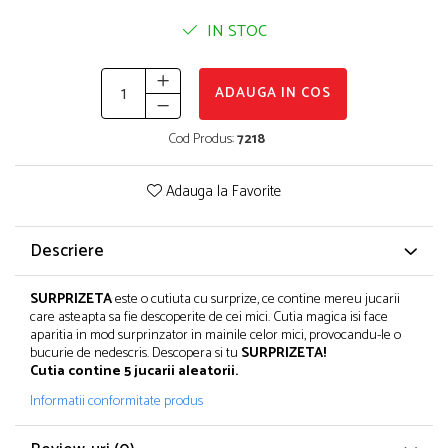
Puzzle-uri logice
Jocuri de inteligenta emotionala pentru
Instrumente si accesorii pentru pictura
copii
IN STOC
Puzzle-uri progresive
Sabloane
Jocuri de societate pentru copii
Puzzle-uri stratificate
Stampile si tusiere
Jocuri logice pentru copii
Lucru manual
ADAUGA IN COS
Jocuri matematice
Cusut si tricotaj
Cod Produs:
7218
Jocuri pentru stimularea senzoriala
Lipici si adezivi
Suport pentru decor
Stimulare auditiva
Adauga la Favorite
Modelaj
Stimulare olfactiva si gustativa
Stimulare tactila
Pictura pe numere
Descriere
Stimulare vizuala
Sarma plusata
Seturi si jocuri magnetice
Seturi de creatie
SURPRIZETA
este o cutiuta cu surprize, ce contine mereu jucarii
care asteapta sa fie descoperite de cei mici. Cutia magica isi face
Tablouri diamonds
aparitia in mod surprinzator in mainile celor mici, provocandu-le o
bucurie de nedescris. Descopera si tu
SURPRIZETA!
Cutia contine 5 jucarii aleatorii.
Informatii conformitate produs