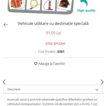
Puzzle-uri logice
Jocuri de inteligenta emotionala
Creioane colorate si carioci
pentru copii
Puzzle-uri progresive
Instrumente si accesorii pentru
Jocuri de societate pentru copii
pictura
Puzzle-uri stratificate
Sabloane
Jocuri logice pentru copii
Vehicule utilitare cu destinație specială
Stampile si tusiere
Jocuri matematice
Lucru manual
91,00 Lei
Jocuri pentru stimularea
Cusut si tricotaj
senzoriala
STOC EPUIZAT
Lipici si adezivi
Stimulare auditiva
Suport pentru decor
Cod Produs:
3361
Stimulare olfactiva si gustativa
Modelaj
Stimulare tactila
Adauga la Favorite
Pictura pe numere
Stimulare vizuala
Seturi si jocuri magnetice
Sarma plusata
Seturi de creatie
Tablouri diamonds
Descriere
Aruncati zarul si potriviti obiectele specifice diferitelor profesii cu
vehiculul corespunzator. Contine: 24 de carduri (4,5 x 4 cm), 1 zar