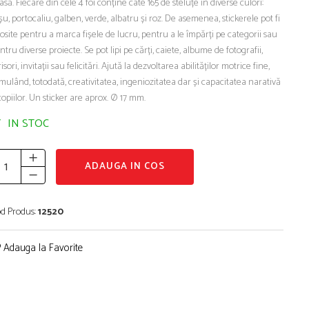
asă. Fiecare din cele 4 foi conține câte 165 de steluțe în diverse culori:
șu, portocaliu, galben, verde, albatru și roz. De asemenea, stickerele pot fi
losite pentru a marca fișele de lucru, pentru a le împărți pe categorii sau
ntru diverse proiecte. Se pot lipi pe cărți, caiete, albume de fotografii,
risori, invitații sau felicitări. Ajută la dezvoltarea abilităților motrice fine,
imulând, totodată, creativitatea, ingeniozitatea dar și capacitatea narativă
copiilor. Un sticker are aprox. Ø 17 mm.
IN STOC
ADAUGA IN COS
d Produs:
12520
Adauga la Favorite