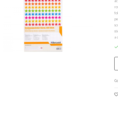
ac
ro
fo
pe
sc
st
a 
Co