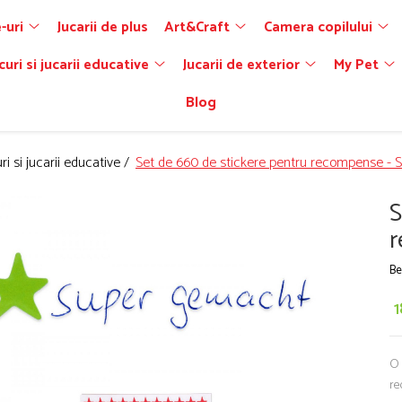
-uri
Jucarii de plus
Art&Craft
Camera copilului
curi si jucarii educative
Jucarii de exterior
My Pet
Blog
ri si jucarii educative /
Set de 660 de stickere pentru recompense - S
S
r
Be
1
O 
re