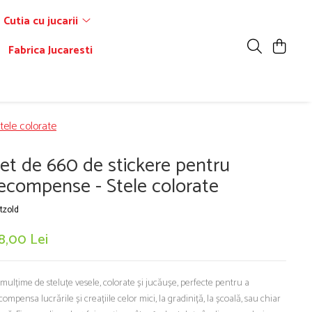
Cutia cu jucarii
Fabrica Jucaresti
tele colorate
et de 660 de stickere pentru
ecompense - Stele colorate
tzold
8,00 Lei
mulțime de steluțe vesele, colorate și jucăușe, perfecte pentru a
compensa lucrările și creațiile celor mici, la gradiniță, la școală, sau chiar