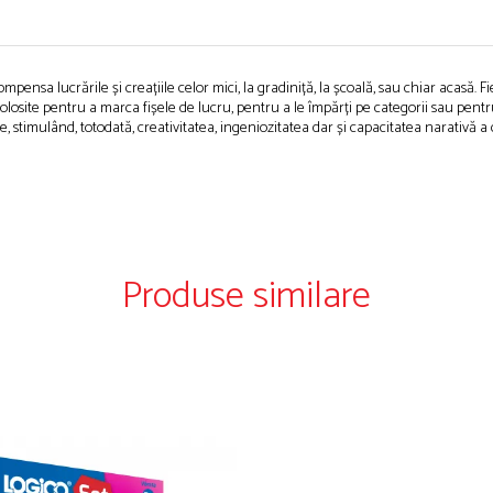
ensa lucrările și creațiile celor mici, la gradiniță, la școală, sau chiar acasă. Fie
folosite pentru a marca fișele de lucru, pentru a le împărți pe categorii sau pentru 
e fine, stimulând, totodată, creativitatea, ingeniozitatea dar și capacitatea narativă 
Produse similare