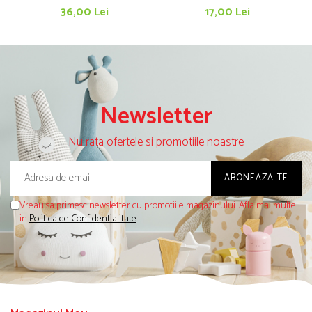
cu imagini (5+)
36,00 Lei
17,00 Lei
Newsletter
Nu rata ofertele si promotiile noastre
Vreau sa primesc newsletter cu promotiile magazinului. Afla mai multe
in
Politica de Confidentialitate