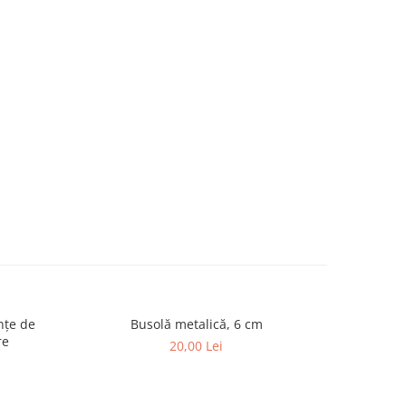
Busolă metalică, 6 cm
Set de
re
20,00 Lei