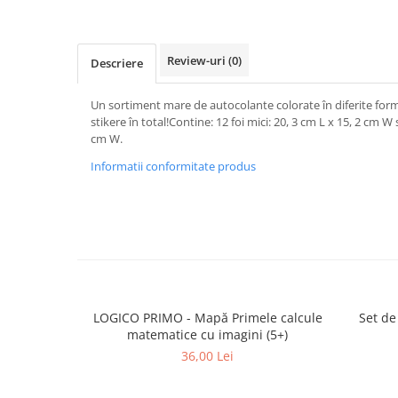
Review-uri
(0)
Descriere
Un sortiment mare de autocolante colorate în diferite for
stikere în total!Contine: 12 foi mici: 20, 3 cm L x 15, 2 cm W s
cm W.
Informatii conformitate produs
LOGICO PRIMO - Mapă Primele calcule
Set de
matematice cu imagini (5+)
36,00 Lei