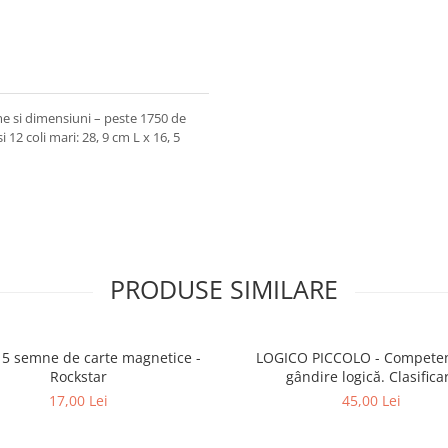
me si dimensiuni – peste 1750 de
i 12 coli mari: 28, 9 cm L x 16, 5
PRODUSE SIMILARE
 5 semne de carte magnetice -
LOGICO PICCOLO - Competențe de
Rockstar
gândire logică. Clasifica
17,00 Lei
45,00 Lei