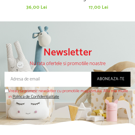
cu imagini (5+)
36,00 Lei
17,00 Lei
Newsletter
Nu rata ofertele si promotiile noastre
Vreau sa primesc newsletter cu promotiile magazinului. Afla mai multe
in
Politica de Confidentialitate