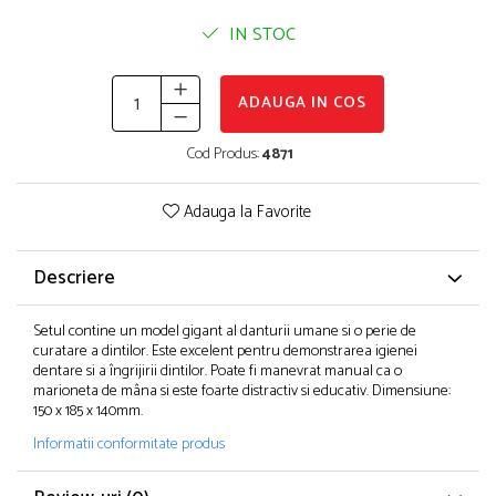
Puzzle-uri logice
Jocuri de inteligenta emotionala pentru
Instrumente si accesorii pentru pictura
copii
IN STOC
Puzzle-uri progresive
Sabloane
Jocuri de societate pentru copii
Puzzle-uri stratificate
Stampile si tusiere
Jocuri logice pentru copii
Lucru manual
ADAUGA IN COS
Jocuri matematice
Cusut si tricotaj
Cod Produs:
4871
Jocuri pentru stimularea senzoriala
Lipici si adezivi
Suport pentru decor
Stimulare auditiva
Adauga la Favorite
Modelaj
Stimulare olfactiva si gustativa
Stimulare tactila
Pictura pe numere
Descriere
Stimulare vizuala
Sarma plusata
Seturi si jocuri magnetice
Seturi de creatie
Setul contine un model gigant al danturii umane si o perie de
curatare a dintilor. Este excelent pentru demonstrarea igienei
Tablouri diamonds
dentare si a îngrijirii dintilor. Poate fi manevrat manual ca o
marioneta de mâna si este foarte distractiv si educativ. Dimensiune:
150 x 185 x 140mm.
Informatii conformitate produs