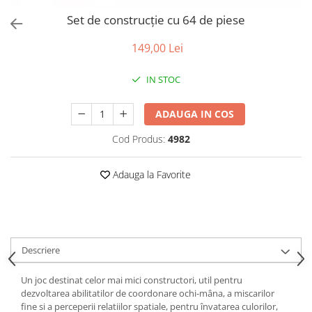
Puzzle-uri logice
Jocuri de inteligenta emotionala
Creioane colorate si carioci
pentru copii
Set de construcție cu 64 de piese
Puzzle-uri progresive
Instrumente si accesorii pentru
Jocuri de societate pentru copii
pictura
Puzzle-uri stratificate
149,00 Lei
Sabloane
Jocuri logice pentru copii
Stampile si tusiere
Jocuri matematice
IN STOC
Lucru manual
Jocuri pentru stimularea
Cusut si tricotaj
ADAUGA IN COS
senzoriala
Lipici si adezivi
Stimulare auditiva
Cod Produs:
4982
Suport pentru decor
Stimulare olfactiva si gustativa
Modelaj
Stimulare tactila
Adauga la Favorite
Pictura pe numere
Stimulare vizuala
Seturi si jocuri magnetice
Sarma plusata
Seturi de creatie
Descriere
Tablouri diamonds
Un joc destinat celor mai mici constructori, util pentru
dezvoltarea abilitatilor de coordonare ochi-mâna, a miscarilor
fine si a perceperii relatiilor spatiale, pentru învatarea culorilor,