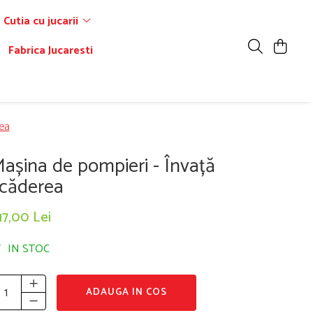
Cutia cu jucarii
Fabrica Jucaresti
ea
așina de pompieri - Învață
căderea
17,00 Lei
IN STOC
ADAUGA IN COS