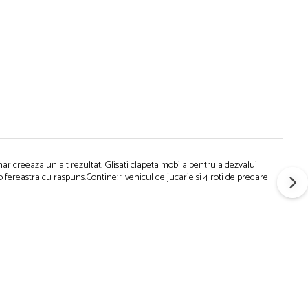
ar creeaza un alt rezultat. Glisati clapeta mobila pentru a dezvalui
 o fereastra cu raspuns.Contine: 1 vehicul de jucarie si 4 roti de predare