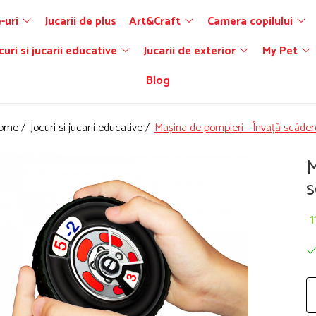
-uri
Jucarii de plus
Art&Craft
Camera copilului
curi si jucarii educative
Jucarii de exterior
My Pet
Blog
ome /
Jocuri si jucarii educative /
Mașina de pompieri - Învață scăder
M
s
1