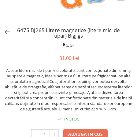
Puzzle-uri logice
Jocuri de inteligenta emotionala
Creioane colorate si carioci
pentru copii
Puzzle-uri progresive
Instrumente si accesorii pentru
Jocuri de societate pentru copii
pictura
Puzzle-uri stratificate
Sabloane
Jocuri logice pentru copii
6475 BJ265 Litere magnetice (litere mici de
Stampile si tusiere
Jocuri matematice
tipar) Bigjigs
Lucru manual
Jocuri pentru stimularea
Bigjigs
Cusut si tricotaj
senzoriala
Lipici si adezivi
81,00 Lei
Stimulare auditiva
Suport pentru decor
Stimulare olfactiva si gustativa
Aceste litere mici de tipar, viu colorate, sunt confecționate din lemn și
Modelaj
Stimulare tactila
au spatele magnetic, ideale pentru a fi utilizate pe frigider sau pe altă
suprafață magnetică! Cu ajutorul lor, copiii își vor putea dezvolta
Pictura pe numere
Stimulare vizuala
abilitățile de ortografie, alfabetizarea de bază și recunoașterea literelor
Seturi si jocuri magnetice
Sarma plusata
și își pot crea propriile cuvinte și mesaje. Ajută la dezvoltarea
dexterității și a concentrării. Sunt confecționate din materiale de înaltă
Seturi de creatie
calitate, obținute în mod responsabil, conform standardelor europene
de siguranță actuale. Dimensiuni cutie: 22 x 18 x 3 cm.
Tablouri diamonds
IN STOC
ADAUGA IN COS