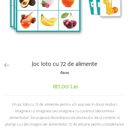
Puzzle-uri logice
Jocuri de inteligenta emotionala pentru
Instrumente si accesorii pentru pictura
copii
Puzzle-uri progresive
Sabloane
Jocuri de societate pentru copii
Puzzle-uri stratificate
Stampile si tusiere
Jocuri logice pentru copii
Lucru manual
Jocuri matematice
Cusut si tricotaj
Jocuri pentru stimularea senzoriala
Lipici si adezivi
Suport pentru decor
Stimulare auditiva
Modelaj
Stimulare olfactiva si gustativa
Joc loto cu 72 de alimente
Stimulare tactila
Pictura pe numere
Stimulare vizuala
Akros
Sarma plusata
Seturi si jocuri magnetice
Seturi de creatie
187,00 Lei
Tablouri diamonds
Un joc loto cu 72 de alimente pentru a fi asociate în două moduri:
imaginea cu imaginea sau imaginea cu cuvântul (denumirea
alimentului). Încurajează dezvoltarea vocabularului. Jocul conţine: 12
planşe cu câte imagini ale alimentelor; 72 de jetoane pentru completarea