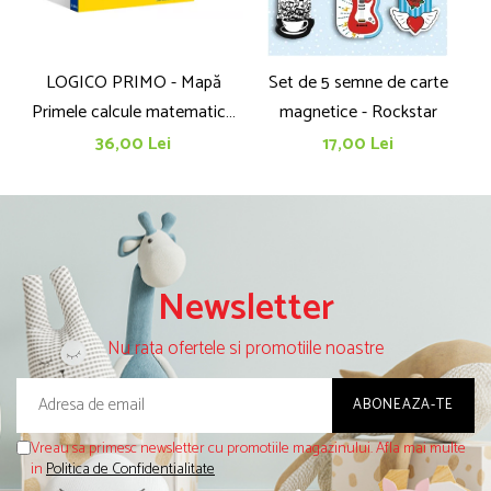
LOGICO PRIMO - Mapă
Set de 5 semne de carte
Primele calcule matematice
magnetice - Rockstar
cu imagini (5+)
36,00 Lei
17,00 Lei
Newsletter
Nu rata ofertele si promotiile noastre
Vreau sa primesc newsletter cu promotiile magazinului. Afla mai multe
in
Politica de Confidentialitate