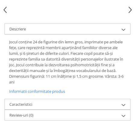
Descriere
Jocul conține 24 de figurine din lemn gros, imprimate pe ambele
fețe, care reprezintă membrii aparținând familiilor diverse ale
lumii, și 6 șireturi de diferite culori. Fiecare copil poate să-și
reprezinte familia sa datorită diversității personajelor ilustrate în
joc. Jocul contribuie la dezvoltarea psihomotricității fine și a
dexterității manuale și la îmbogățirea vocabularului de bază.
Dimensiuni figurină: 11 cm înălțime și 1,5 cm grosime. Vârsta: 3-6
ani
Informatii conformitate produs
Caracteristici
Review-uri
(0)