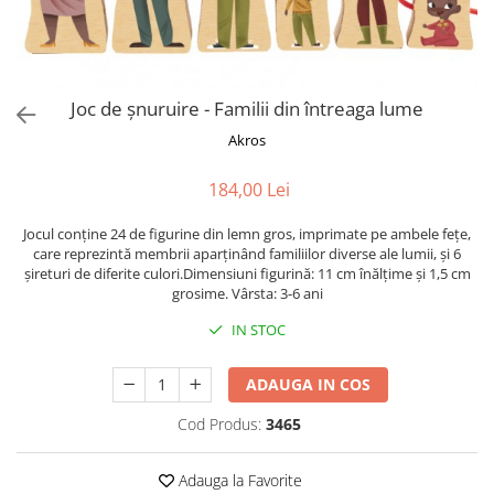
Puzzle-uri logice
Jocuri de inteligenta emotionala
Creioane colorate si carioci
pentru copii
Puzzle-uri progresive
Instrumente si accesorii pentru
Jocuri de societate pentru copii
pictura
Puzzle-uri stratificate
Sabloane
Jocuri logice pentru copii
Joc de șnuruire - Familii din întreaga lume
Stampile si tusiere
Jocuri matematice
Akros
Lucru manual
Jocuri pentru stimularea
Cusut si tricotaj
senzoriala
184,00 Lei
Lipici si adezivi
Stimulare auditiva
Jocul conține 24 de figurine din lemn gros, imprimate pe ambele fețe,
Suport pentru decor
Stimulare olfactiva si gustativa
care reprezintă membrii aparținând familiilor diverse ale lumii, și 6
Modelaj
Stimulare tactila
șireturi de diferite culori.Dimensiuni figurină: 11 cm înălțime și 1,5 cm
grosime. Vârsta: 3-6 ani
Pictura pe numere
Stimulare vizuala
Seturi si jocuri magnetice
IN STOC
Sarma plusata
Seturi de creatie
ADAUGA IN COS
Tablouri diamonds
Cod Produs:
3465
Adauga la Favorite