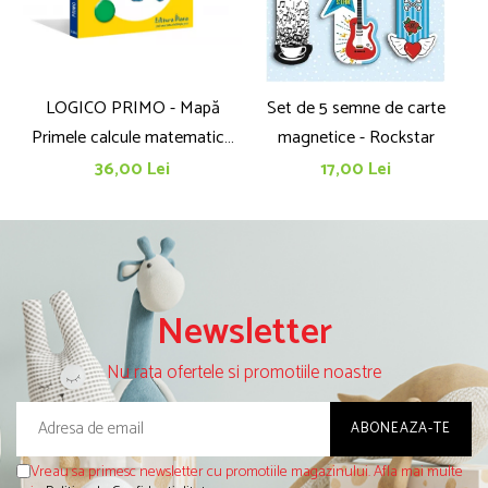
LOGICO PRIMO - Mapă
Set de 5 semne de carte
Primele calcule matematice
magnetice - Rockstar
cu imagini (5+)
36,00 Lei
17,00 Lei
Newsletter
Nu rata ofertele si promotiile noastre
Vreau sa primesc newsletter cu promotiile magazinului. Afla mai multe