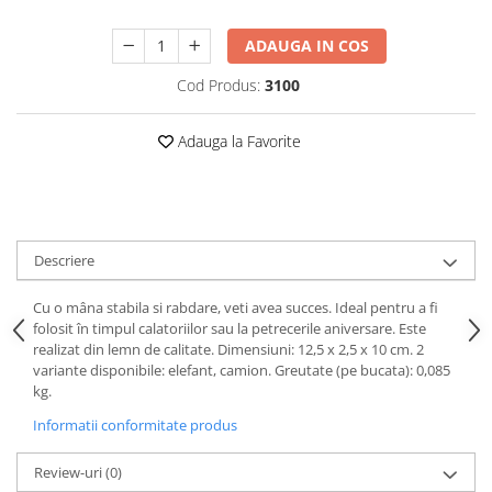
Puzzle-uri logice
Jocuri de inteligenta emotionala
Creioane colorate si carioci
pentru copii
Puzzle-uri progresive
Instrumente si accesorii pentru
ADAUGA IN COS
Jocuri de societate pentru copii
pictura
Puzzle-uri stratificate
Cod Produs:
3100
Sabloane
Jocuri logice pentru copii
Stampile si tusiere
Jocuri matematice
Adauga la Favorite
Lucru manual
Jocuri pentru stimularea
Cusut si tricotaj
senzoriala
Lipici si adezivi
Stimulare auditiva
Suport pentru decor
Stimulare olfactiva si gustativa
Descriere
Modelaj
Stimulare tactila
Pictura pe numere
Stimulare vizuala
Cu o mâna stabila si rabdare, veti avea succes. Ideal pentru a fi
Seturi si jocuri magnetice
folosit în timpul calatoriilor sau la petrecerile aniversare. Este
Sarma plusata
realizat din lemn de calitate. Dimensiuni: 12,5 x 2,5 x 10 cm. 2
Seturi de creatie
variante disponibile: elefant, camion. Greutate (pe bucata): 0,085
kg.
Tablouri diamonds
Informatii conformitate produs
Review-uri
(0)