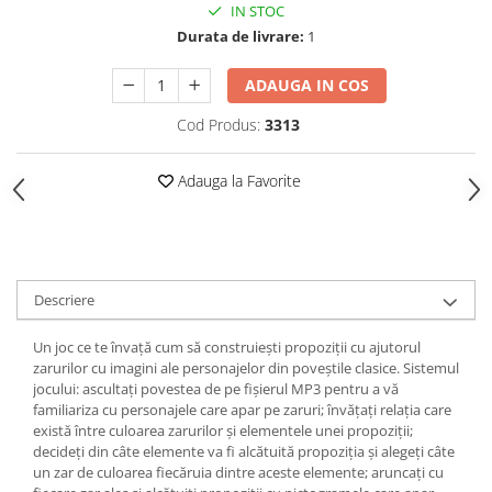
IN STOC
Durata de livrare:
1
ADAUGA IN COS
Cod Produs:
3313
Adauga la Favorite
Descriere
Un joc ce te învață cum să construiești propoziții cu ajutorul
zarurilor cu imagini ale personajelor din poveștile clasice. Sistemul
jocului: ascultați povestea de pe fișierul MP3 pentru a vă
familiariza cu personajele care apar pe zaruri; învățați relația care
există între culoarea zarurilor și elementele unei propoziții;
decideți din câte elemente va fi alcătuită propoziția și alegeți câte
un zar de culoarea fiecăruia dintre aceste elemente; aruncați cu