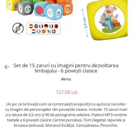
Puzzle-uri logice
Jocuri de inteligenta emotionala
Creioane colorate si carioci
pentru copii
Puzzle-uri progresive
Instrumente si accesorii pentru
Jocuri de societate pentru copii
pictura
Puzzle-uri stratificate
Sabloane
Jocuri logice pentru copii
Stampile si tusiere
Jocuri matematice
Lucru manual
Jocuri pentru stimularea
Cusut si tricotaj
senzoriala
Lipici si adezivi
Stimulare auditiva
Suport pentru decor
Set de 15 zaruri cu imagini pentru dezvoltarea
Stimulare olfactiva si gustativa
limbajului - 6 povești clasice
Modelaj
Stimulare tactila
Akros
Pictura pe numere
Stimulare vizuala
Seturi si jocuri magnetice
Sarma plusata
157,00 Lei
Seturi de creatie
Un joc ce te învață cum să construiești propoziții cu ajutorul zarurilor
Tablouri diamonds
cu imagini ale personajelor din poveștile clasice. Include: 15 zaruri mari
(cu latura de 3,5 cm) și 90 de pictograme adezive. Fișierul MP3 conține
textele a 6 povești clasice: Cei trei purceluși, Tom Degețel, Iepurele și
broasca țestoasă, Motanul încălțat, Cenușăreasa, Pinocchio.