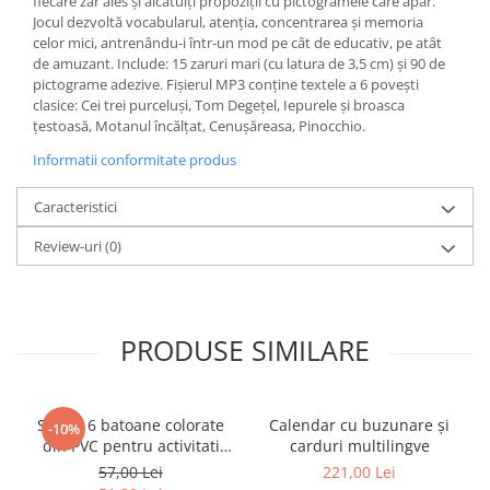
fiecare zar ales și alcătuiți propoziții cu pictogramele care apar.
Jocul dezvoltă vocabularul, atenția, concentrarea și memoria
celor mici, antrenându-i într-un mod pe cât de educativ, pe atât
de amuzant. Include: 15 zaruri mari (cu latura de 3,5 cm) și 90 de
pictograme adezive. Fișierul MP3 conține textele a 6 povești
clasice: Cei trei purceluși, Tom Degețel, Iepurele și broasca
țestoasă, Motanul încălțat, Cenușăreasa, Pinocchio.
Informatii conformitate produs
Caracteristici
Review-uri
(0)
PRODUSE SIMILARE
Set de 6 batoane colorate
Calendar cu buzunare și
-10%
din PVC pentru activitati
carduri multilingve
sportive
57,00 Lei
221,00 Lei