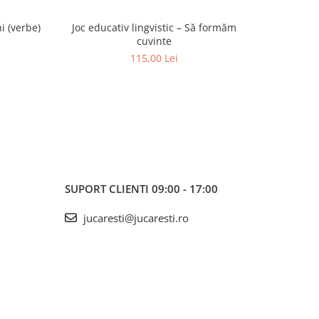
i (verbe)
Joc educativ lingvistic – Să formăm
Set de 
cuvinte
115,00 Lei
SUPORT CLIENTI
09:00 - 17:00
jucaresti@jucaresti.ro