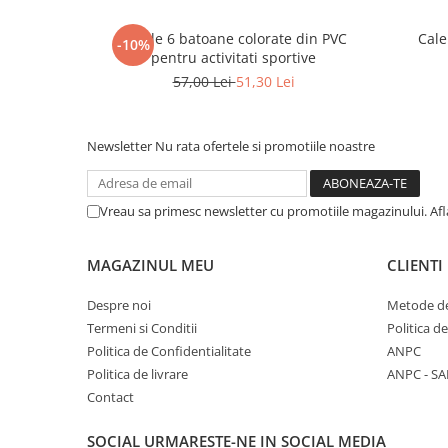
Set de 6 batoane colorate din PVC
Cale
-10%
pentru activitati sportive
57,00 Lei
51,30 Lei
Newsletter
Nu rata ofertele si promotiile noastre
Vreau sa primesc newsletter cu promotiile magazinului. Af
MAGAZINUL MEU
CLIENTI
Despre noi
Metode de
Termeni si Conditii
Politica d
Politica de Confidentialitate
ANPC
Politica de livrare
ANPC - SA
Contact
SOCIAL
URMARESTE-NE IN SOCIAL MEDIA