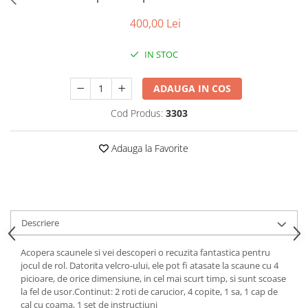
Puzzle-uri logice
Jocuri de inteligenta emotionala
Creioane colorate si carioci
pentru copii
Puzzle-uri progresive
400,00 Lei
Instrumente si accesorii pentru
Jocuri de societate pentru copii
pictura
Puzzle-uri stratificate
Sabloane
IN STOC
Jocuri logice pentru copii
Stampile si tusiere
Jocuri matematice
ADAUGA IN COS
Lucru manual
Jocuri pentru stimularea
Cusut si tricotaj
Cod Produs:
3303
senzoriala
Lipici si adezivi
Stimulare auditiva
Suport pentru decor
Adauga la Favorite
Stimulare olfactiva si gustativa
Modelaj
Stimulare tactila
Pictura pe numere
Stimulare vizuala
Seturi si jocuri magnetice
Sarma plusata
Descriere
Seturi de creatie
Tablouri diamonds
Acopera scaunele si vei descoperi o recuzita fantastica pentru
jocul de rol. Datorita velcro-ului, ele pot fi atasate la scaune cu 4
picioare, de orice dimensiune, in cel mai scurt timp, si sunt scoase
la fel de usor.Continut: 2 roti de carucior, 4 copite, 1 sa, 1 cap de
cal cu coama, 1 set de instructiuni