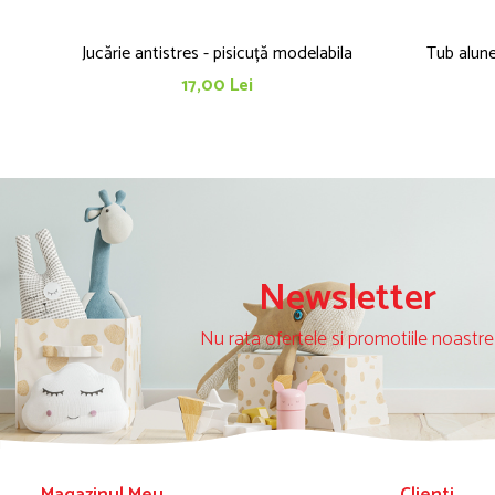
Jucărie antistres - pisicuță modelabila
Tub alun
17,00 Lei
Newsletter
Nu rata ofertele si promotiile noastre