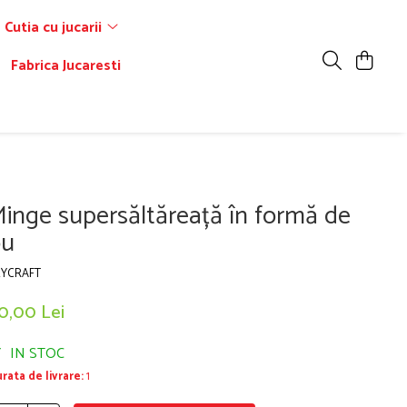
Cutia cu jucarii
Fabrica Jucaresti
inge supersăltăreață în formă de
ou
EYCRAFT
0,00 Lei
IN STOC
rata de livrare:
1