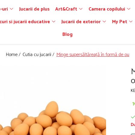
-uri
Jucarii de plus
Art&Craft
Camera copilului
curi si jucarii educative
Jucarii de exterior
My Pet
Blog
Home /
Cutia cu jucarii /
Minge supersăltăreață în formă de ou
M
K
1
Du